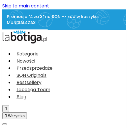
Skip to main content
Promocja "4 za 3" na SQN -> kod w koszyku:
MUNDIAL4ZA3
Kategorie
Nowości
Przedsprzedaże
SQN Originals
Bestsellery
Labotiga Team
Blog


Wszystko