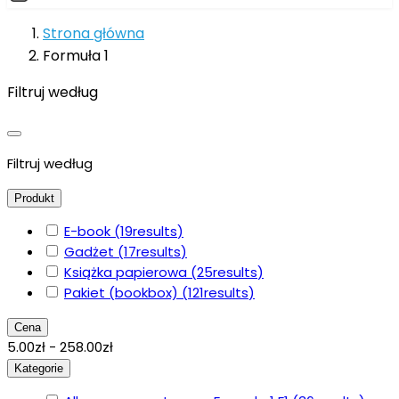
Strona główna
Formuła 1
Filtruj według
Filtruj według
Produkt
E-book
(19
results
)
Gadżet
(17
results
)
Książka papierowa
(25
results
)
Pakiet (bookbox)
(121
results
)
Cena
5.00zł - 258.00zł
Kategorie