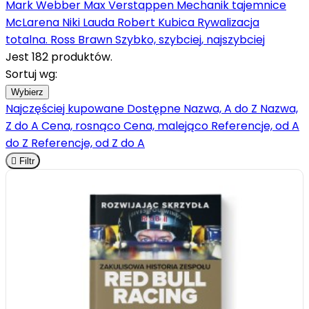
Mark Webber
Max Verstappen
Mechanik tajemnice
McLarena
Niki Lauda
Robert Kubica
Rywalizacja
totalna. Ross Brawn
Szybko, szybciej, najszybciej
Jest 182 produktów.
Sortuj wg:
Wybierz
Najczęściej kupowane
Dostępne
Nazwa, A do Z
Nazwa,
Z do A
Cena, rosnąco
Cena, malejąco
Referencje, od A
do Z
Referencje, od Z do A

Filtr