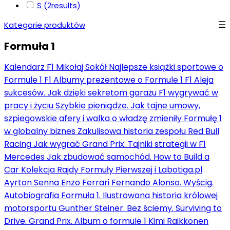
S
(2
results
)
Kategorie produktów
Formuła 1
Kalendarz F1 Mikołaj Sokół
Najlepsze książki sportowe o
Formule 1 F1
Albumy prezentowe o Formule 1 F1
Aleja
sukcesów. Jak dzięki sekretom garażu F1 wygrywać w
pracy i życiu
Szybkie pieniądze. Jak tajne umowy,
szpiegowskie afery i walka o władzę zmieniły Formułę 1
w globalny biznes
Zakulisowa historia zespołu Red Bull
Racing
Jak wygrać Grand Prix. Tajniki strategii w F1
Mercedes
Jak zbudować samochód. How to Build a
Car
Kolekcja Rajdy Formuły Pierwszej i Labotiga.pl
Ayrton Senna
Enzo Ferrari
Fernando Alonso. Wyścig.
Autobiografia
Formuła 1. Ilustrowana historia królowej
motorsportu
Gunther Steiner. Bez ściemy. Surviving to
Drive.
Grand Prix. Album o formule 1
Kimi Raikkonen