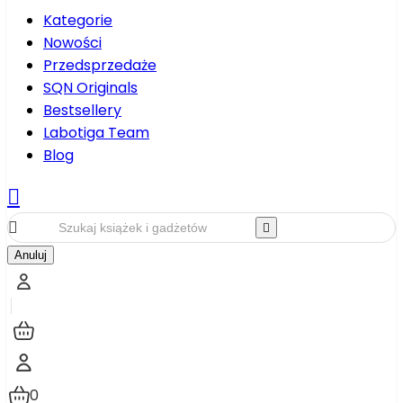
Kategorie
Nowości
Przedsprzedaże
SQN Originals
Bestsellery
Labotiga Team
Blog



Anuluj
0