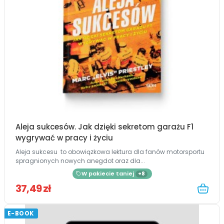
Aleja sukcesów. Jak dzięki sekretom garażu F1
wygrywać w pracy i życiu
Aleja sukcesu to obowiązkowa lektura dla fanów motorsportu
spragnionych nowych anegdot oraz dla...
W pakiecie taniej
+8
37,49 zł
E-BOOK