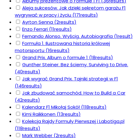
Albumy prezentowe o Formule 1 F1
(36
results
)
Aleja sukcesów. Jak dzięki sekretom garażu F1
wygrywać w pracy i życiu
(171
results
)
Ayrton Senna
(2
results
)
Enzo Ferrari
(11
results
)
Fernando Alonso. Wyścig. Autobiografia
(1
result
)
Formuła 1. Ilustrowana historia królowej
motorsportu
(16
results
)
Grand Prix. Album o formule 1
(18
results
)
Gunther Steiner. Bez ściemy. Surviving to Drive.
(40
results
)
Jak wygrać Grand Prix. Tajniki strategii w F1
(146
results
)
Jak zbudować samochód. How to Build a Car
(42
results
)
Kalendarz F1 Mikołaj Sokół
(118
results
)
Kimi Raikkonen
(13
results
)
Kolekcja Rajdy Formuły Pierwszej i Labotiga.pl
(118
results
)
Mark Webber
(2
results
)