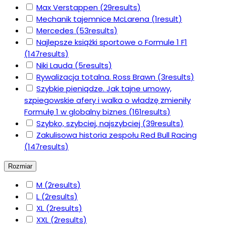
Max Verstappen
(29
results
)
Mechanik tajemnice McLarena
(1
result
)
Mercedes
(53
results
)
Najlepsze książki sportowe o Formule 1 F1
(147
results
)
Niki Lauda
(5
results
)
Rywalizacja totalna. Ross Brawn
(3
results
)
Szybkie pieniądze. Jak tajne umowy,
szpiegowskie afery i walka o władzę zmieniły
Formułę 1 w globalny biznes
(161
results
)
Szybko, szybciej, najszybciej
(39
results
)
Zakulisowa historia zespołu Red Bull Racing
(147
results
)
Rozmiar
M
(2
results
)
L
(2
results
)
XL
(2
results
)
XXL
(2
results
)