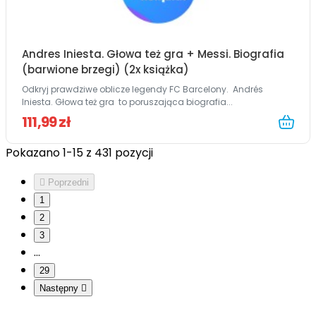
Andres Iniesta. Głowa też gra + Messi. Biografia
(barwione brzegi) (2x książka)
Odkryj prawdziwe oblicze legendy FC Barcelony. Andrés
Iniesta. Głowa też gra to poruszająca biografia...
111,99 zł
Pokazano 1-15 z 431 pozycji

Poprzedni
1
2
3
…
29
Następny
