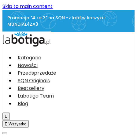
Skip to main content
Promocja "4 za 3" na SQN -> kod w koszyku:
MUNDIAL4ZA3
Kategorie
Nowości
Przedsprzedaże
SQN Originals
Bestsellery
Labotiga Team
Blog


Wszystko