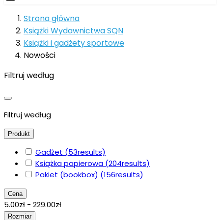
Strona główna
Książki Wydawnictwa SQN
Książki i gadżety sportowe
Nowości
Filtruj według
Filtruj według
Produkt
Gadżet
(53
results
)
Książka papierowa
(204
results
)
Pakiet (bookbox)
(156
results
)
Cena
5.00zł - 229.00zł
Rozmiar