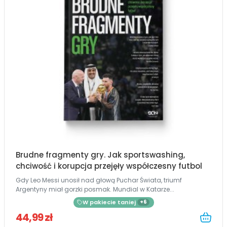
Brudne fragmenty gry. Jak sportswashing,
chciwość i korupcja przejęły współczesny futbol
Gdy Leo Messi unosił nad głową Puchar Świata, triumf
Argentyny miał gorzki posmak. Mundial w Katarze...
W pakiecie taniej
+6
44,99 zł