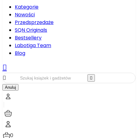
Kategorie
Nowości
Przedsprzedaże
SQN Originals
Bestsellery
Labotiga Team
Blog



Anuluj
0