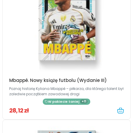
Mbappé. Nowy książę futbolu (Wydanie III)
Poznaj historię Kyliana Mbappé – piłkarza, dla którego talent był
zaledwie początkiem zawodowej drogi
W pakiecie taniej
+11
28,12 zł