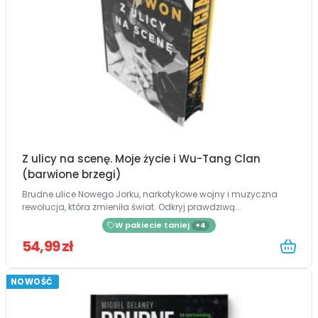
Z ulicy na scenę. Moje życie i Wu-Tang Clan
(barwione brzegi)
Brudne ulice Nowego Jorku, narkotykowe wojny i muzyczna
rewolucja, która zmieniła świat. Odkryj prawdziwą...
W pakiecie taniej
+4
54,99 zł
NOWOŚĆ