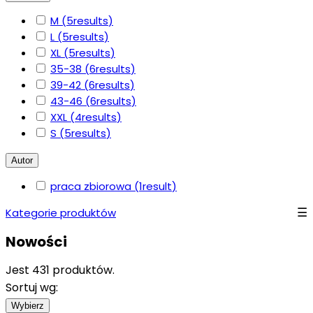
M
(5
results
)
L
(5
results
)
XL
(5
results
)
35-38
(6
results
)
39-42
(6
results
)
43-46
(6
results
)
XXL
(4
results
)
S
(5
results
)
Autor
praca zbiorowa
(1
result
)
Kategorie produktów
Nowości
Jest 431 produktów.
Sortuj wg:
Wybierz