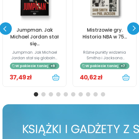
Jumpman. Jak
Mistrzowie gry.
Michael Jordan stał
Historia NBA w 75...
się...
Jumpman. Jak Michael
Różne punkty widzenia
Jordan stał się globalną
Smitha i Jacksona
ikoną...
sprawiają,...
W pakiecie taniej
W pakiecie taniej
+9
+7
37,49 zł
40,62 zł