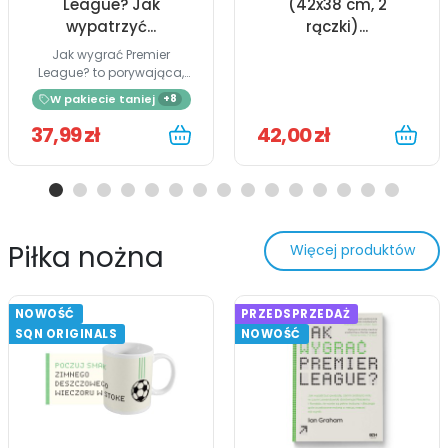
League? Jak
(42x38 cm, 2
wypatrzyć...
rączki)...
Jak wygrać Premier
League? to porywająca,
a...
W pakiecie taniej
+8
37,99 zł
42,00 zł
Piłka nożna
Więcej produktów
NOWOŚĆ
PRZEDSPRZEDAŻ
SQN ORIGINALS
NOWOŚĆ