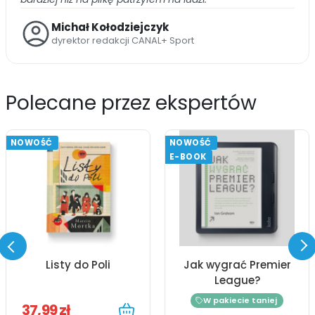
Michał Kołodziejczyk
dyrektor redakcji CANAL+ Sport
Polecane przez ekspertów
NOWOŚĆ
NOWOŚĆ
E-BOOK
Listy do Poli
Jak wygrać Premier
League?
W pakiecie taniej
37,99 zł