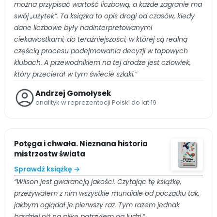
można przypisać wartość liczbową, a każde zagranie ma
swój „użytek”. Ta książka to opis drogi od czasów, kiedy
dane liczbowe były nadinterpretowanymi
ciekawostkami, do teraźniejszości, w której są realną
częścią procesu podejmowania decyzji w topowych
klubach. A przewodnikiem na tej drodze jest człowiek,
który przecierał w tym świecie szlaki.”
Andrzej Gomołysek
analityk w reprezentacji Polski do lat 19
Potęga i chwała. Nieznana historia
mistrzostw świata
Sprawdź książkę →
“Wilson jest gwarancją jakości. Czytając tę książkę,
przeżywałem z nim wszystkie mundiale od początku tak,
jakbym oglądał je pierwszy raz. Tym razem jednak
bardziej niż na piłkę patrzyłem na ludzi.”