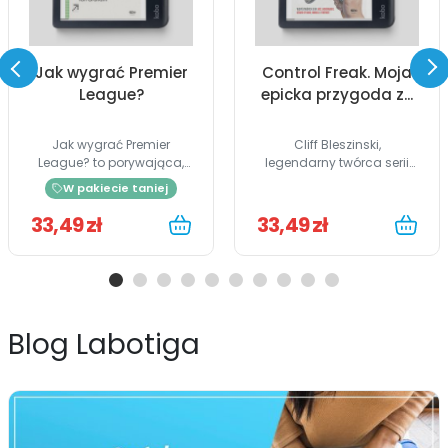
Jak wygrać Premier
Control Freak. Moja
League?
epicka przygoda z...
Jak wygrać Premier
Cliff Bleszinski,
League? to porywająca,
legendarny twórca serii
a...
Unreal i...
W pakiecie taniej
33,49 zł
33,49 zł
Blog Labotiga