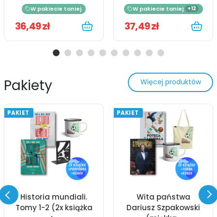
W pakiecie taniej
W pakiecie taniej
+12
36,49 zł
37,49 zł
Pakiety
Więcej produktów
PAKIET
PAKIET
Historia mundiali.
Wita państwa
Tomy 1-2 (2x książka
Dariusz Szpakowski