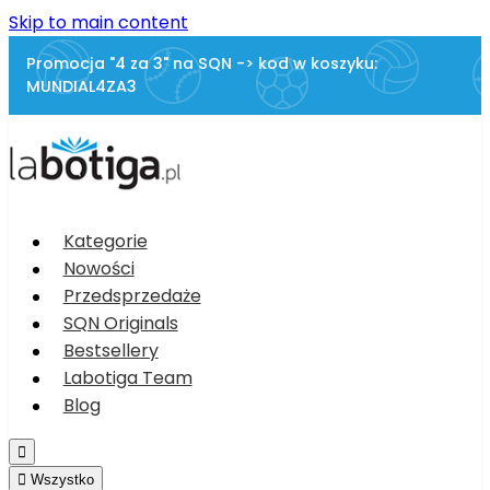
Skip to main content
Promocja "4 za 3" na SQN -> kod w koszyku:
MUNDIAL4ZA3
Kategorie
Nowości
Przedsprzedaże
SQN Originals
Bestsellery
Labotiga Team
Blog


Wszystko