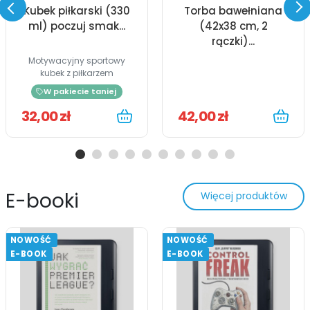
Kubek piłkarski (330
Torba bawełniana
ml) poczuj smak...
(42x38 cm, 2
rączki)...
Motywacyjny sportowy
kubek z piłkarzem
W pakiecie taniej
32,00 zł
42,00 zł
E-booki
Więcej produktów
NOWOŚĆ
NOWOŚĆ
E-BOOK
E-BOOK