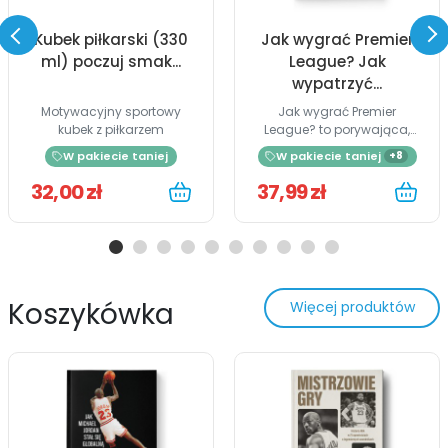
Kubek piłkarski (330
Jak wygrać Premier
ml) poczuj smak...
League? Jak
wypatrzyć...
Motywacyjny sportowy
Jak wygrać Premier
kubek z piłkarzem
League? to porywająca,
a...
W pakiecie taniej
W pakiecie taniej
+8
32,00 zł
37,99 zł
Koszykówka
Więcej produktów