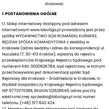
stosować.
1. POSTANOWIENIA OGÓLNE
1.1. Sklep Internetowy dostępny pod adresem
internetowym www.labotiga.pl prowadzony jest przez
spółkę WYDAWNICTWO SQN ROMAŃSKI, KUŚNIERZ,
RĘDZIAK SPÓŁKA KOMANDYTOWA z siedzibą w
Krakowie (adres siedziby i adres do korespondencji: ul.
Huculska 17, 30-413 Kraków), wpisaną do rejestru
przedsiębiorców Krajowego Rejestru Sądowego pod
numerem KRS: 0000628784; sąd rejestrowy, w którym
przechowywana jest dokumentacji spółki: Sąd
Rejonowy dla Krakowa – Śródmieścia w Krakowie, XI
Wydział Gospodarczy Krajowego Rejestru Sądowego;
NIP 6772370289, REGON 122628646, adres poczty
elektronicznej:
sprzedaz@labotiga.pl
oraz numer
telefonu: (+48) 517 842 424.
1.2. Niniejszy Regulamin skierowany jest zarówno do