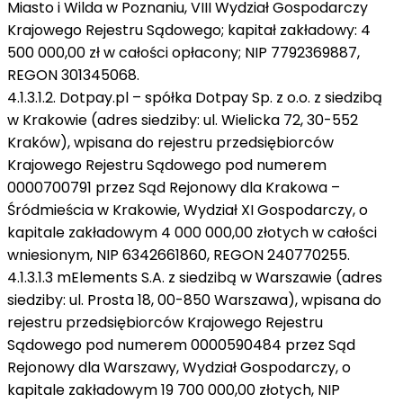
Miasto i Wilda w Poznaniu, VIII Wydział Gospodarczy
Krajowego Rejestru Sądowego; kapitał zakładowy: 4
500 000,00 zł w całości opłacony; NIP 7792369887,
REGON 301345068.
4.1.3.1.2. Dotpay.pl – spółka Dotpay Sp. z o.o. z siedzibą
w Krakowie (adres siedziby: ul. Wielicka 72, 30-552
Kraków), wpisana do rejestru przedsiębiorców
Krajowego Rejestru Sądowego pod numerem
0000700791 przez Sąd Rejonowy dla Krakowa –
Śródmieścia w Krakowie, Wydział XI Gospodarczy, o
kapitale zakładowym 4 000 000,00 złotych w całości
wniesionym, NIP 6342661860, REGON 240770255.
4.1.3.1.3 mElements S.A. z siedzibą w Warszawie (adres
siedziby: ul. Prosta 18, 00-850 Warszawa), wpisana do
rejestru przedsiębiorców Krajowego Rejestru
Sądowego pod numerem 0000590484 przez Sąd
Rejonowy dla Warszawy, Wydział Gospodarczy, o
kapitale zakładowym 19 700 000,00 złotych, NIP