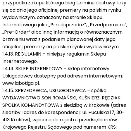
przypadku zakupu którego bieg terminu dostawy liczy
się od dnia jego oficjalnej premiery na polskim rynku
wydawniczym, oznaczony na stronie Sklepu
Internetowego jako „Przedsprzedaż”, „Przedpremiera”,
„Pre-Order” albo inną informacją o równoznacznym
brzmieniu wraz z podaniem planowanej daty jego
oficjalnej premiery na polskim rynku wydawniczym.
1.4.13. REGULAMIN – niniejszy regulamin Sklepu
Internetowego.
1.4.14. SKLEP INTERNETOWY – sklep internetowy
Usługodawcy dostępny pod adresem internetowym:
www.labotiga.pl.
1.4.15. SPRZEDAWCA, USŁUGODAWCA – spółka
WYDAWNICTWO SQN ROMAŃSKI, KUŚNIERZ, RĘDZIAK
SPÓŁKA KOMANDYTOWA z siedzibą w Krakowie (adres
siedziby i adres do korespondencji: ul. Huculska 17, 30-
413 Kraków), wpisana do rejestru przedsiębiorców
Krajowego Rejestru Sądowego pod numerem KRS: