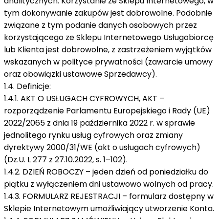
analitycznych. Korzystanie ze Sklepu Internetowego, w
tym dokonywanie zakupów jest dobrowolne. Podobnie
związane z tym podanie danych osobowych przez
korzystającego ze Sklepu Internetowego Usługobiorcę
lub Klienta jest dobrowolne, z zastrzeżeniem wyjątków
wskazanych w polityce prywatności (zawarcie umowy
oraz obowiązki ustawowe Sprzedawcy).
1.4. Definicje:
1.4.1. AKT O USŁUGACH CYFROWYCH, AKT –
rozporządzenie Parlamentu Europejskiego i Rady (UE)
2022/2065 z dnia 19 października 2022 r. w sprawie
jednolitego rynku usług cyfrowych oraz zmiany
dyrektywy 2000/31/WE (akt o usługach cyfrowych)
(Dz.U. L 277 z 27.10.2022, s. 1–102).
1.4.2. DZIEŃ ROBOCZY – jeden dzień od poniedziałku do
piątku z wyłączeniem dni ustawowo wolnych od pracy.
1.4.3. FORMULARZ REJESTRACJI – formularz dostępny w
Sklepie Internetowym umożliwiający utworzenie Konta.