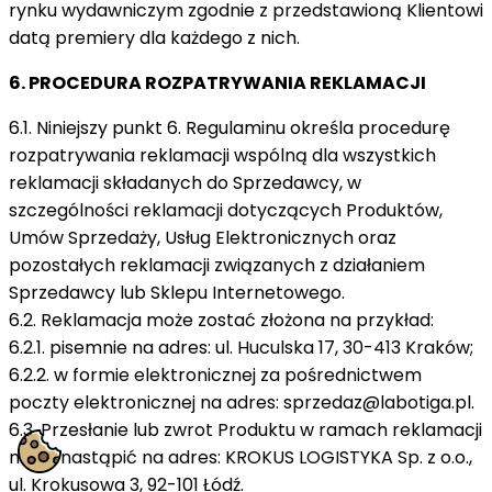
rynku wydawniczym zgodnie z przedstawioną Klientowi
datą premiery dla każdego z nich.
6. PROCEDURA ROZPATRYWANIA REKLAMACJI
6.1. Niniejszy punkt 6. Regulaminu określa procedurę
rozpatrywania reklamacji wspólną dla wszystkich
reklamacji składanych do Sprzedawcy, w
szczególności reklamacji dotyczących Produktów,
Umów Sprzedaży, Usług Elektronicznych oraz
pozostałych reklamacji związanych z działaniem
Sprzedawcy lub Sklepu Internetowego.
6.2. Reklamacja może zostać złożona na przykład:
6.2.1. pisemnie na adres: ul. Huculska 17, 30-413 Kraków;
6.2.2. w formie elektronicznej za pośrednictwem
poczty elektronicznej na adres:
sprzedaz@labotiga.pl
.
6.3. Przesłanie lub zwrot Produktu w ramach reklamacji
może nastąpić na adres: KROKUS LOGISTYKA Sp. z o.o.,
ul. Krokusowa 3, 92-101 Łódź.