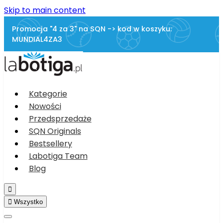
Skip to main content
Promocja "4 za 3" na SQN -> kod w koszyku:
MUNDIAL4ZA3
Kategorie
Nowości
Przedsprzedaże
SQN Originals
Bestsellery
Labotiga Team
Blog


Wszystko