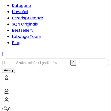
Kategorie
Nowości
Przedsprzedaże
SQN Originals
Bestsellery
Labotiga Team
Blog



Anuluj
0