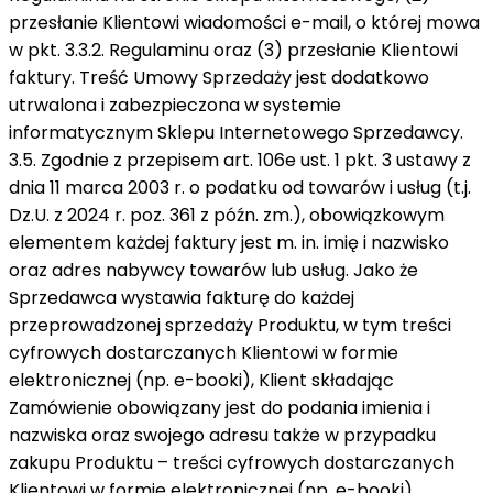
przesłanie Klientowi wiadomości e-mail, o której mowa
w pkt. 3.3.2. Regulaminu oraz (3) przesłanie Klientowi
faktury. Treść Umowy Sprzedaży jest dodatkowo
utrwalona i zabezpieczona w systemie
informatycznym Sklepu Internetowego Sprzedawcy.
3.5. Zgodnie z przepisem art. 106e ust. 1 pkt. 3 ustawy z
dnia 11 marca 2003 r. o podatku od towarów i usług (t.j.
Dz.U. z 2024 r. poz. 361 z późn. zm.), obowiązkowym
elementem każdej faktury jest m. in. imię i nazwisko
oraz adres nabywcy towarów lub usług. Jako że
Sprzedawca wystawia fakturę do każdej
przeprowadzonej sprzedaży Produktu, w tym treści
cyfrowych dostarczanych Klientowi w formie
elektronicznej (np. e-booki), Klient składając
Zamówienie obowiązany jest do podania imienia i
nazwiska oraz swojego adresu także w przypadku
zakupu Produktu – treści cyfrowych dostarczanych
Klientowi w formie elektronicznej (np. e-booki).