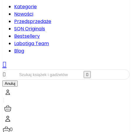
Kategorie
Nowości
Przedsprzedaże
SQN Originals
Bestsellery
Labotiga Team
Blog



Anuluj
0