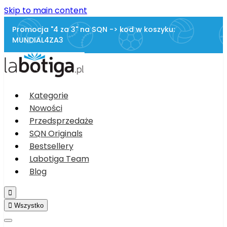
Skip to main content
Promocja "4 za 3" na SQN -> kod w koszyku:
MUNDIAL4ZA3
Kategorie
Nowości
Przedsprzedaże
SQN Originals
Bestsellery
Labotiga Team
Blog


Wszystko