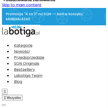
Skip to main content
Promocja "4 za 3" na SQN -> kod w koszyku:
MUNDIAL4ZA3
Kategorie
Nowości
Przedsprzedaże
SQN Originals
Bestsellery
Labotiga Team
Blog


Wszystko