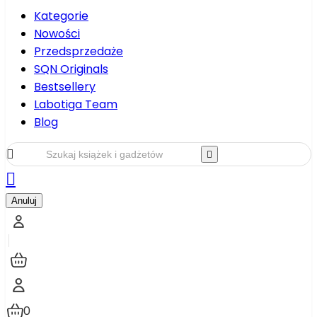
Kategorie
Nowości
Przedsprzedaże
SQN Originals
Bestsellery
Labotiga Team
Blog



Anuluj
0