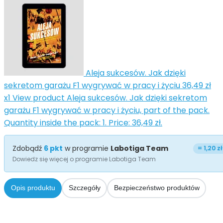
Aleja sukcesów. Jak dzięki
sekretom garażu F1 wygrywać w pracy i życiu
36,49 zł
x1
View product Aleja sukcesów. Jak dzięki sekretom
garażu F1 wygrywać w pracy i życiu, part of the pack.
Quantity inside the pack: 1. Price: 36,49 zł.
Zdobądź
6
pkt
w programie
Labotiga Team
=
1,20 zł
Dowiedz się więcej o programie Labotiga Team
Opis produktu
Szczegóły
Bezpieczeństwo produktów