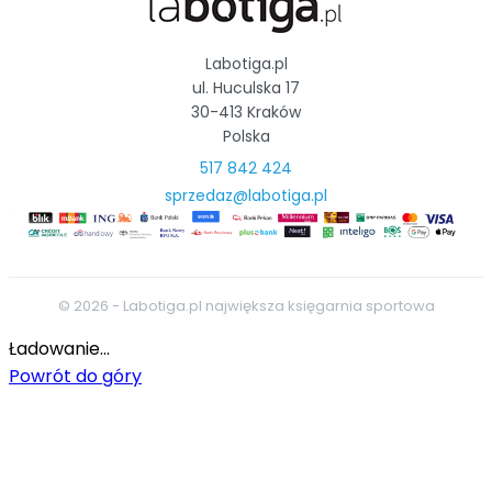
Labotiga.pl
ul. Huculska 17
30-413 Kraków
Polska
517 842 424
sprzedaz@labotiga.pl
© 2026 - Labotiga.pl największa księgarnia sportowa
Ładowanie...
Powrót do góry