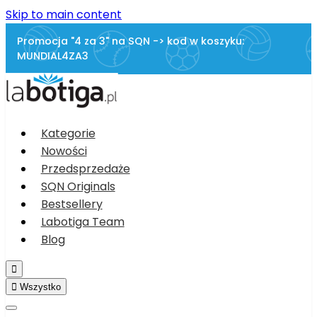
Skip to main content
Promocja "4 za 3" na SQN -> kod w koszyku:
MUNDIAL4ZA3
Kategorie
Nowości
Przedsprzedaże
SQN Originals
Bestsellery
Labotiga Team
Blog


Wszystko