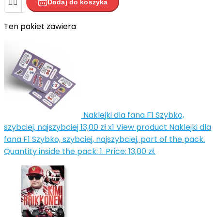


Dodaj do koszyka
Ten pakiet zawiera


Naklejki dla fana F1 Szybko,
szybciej, najszybciej
13,00 zł
x1
View product Naklejki dla
fana F1 Szybko, szybciej, najszybciej, part of the pack.
Quantity inside the pack: 1. Price: 13,00 zł.