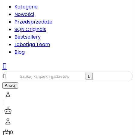
Kategorie
Nowości
Przedsprzedaże
SQN Originals
Bestsellery
Labotiga Team
Blog



Anuluj
0