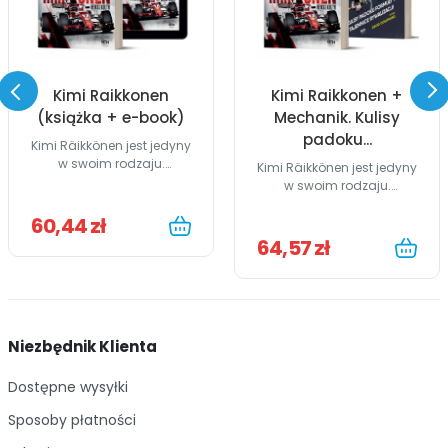
Kimi Raikkonen
Kimi Raikkonen +
(książka + e-book)
Mechanik. Kulisy
padoku...
Kimi Räikkönen jest jedyny
w swoim rodzaju.
Kimi Räikkönen jest jedyny
Książka...
w swoim rodzaju.
Książka...
60,44 zł
64,57 zł
Niezbędnik Klienta
Dostępne wysyłki
Sposoby płatności