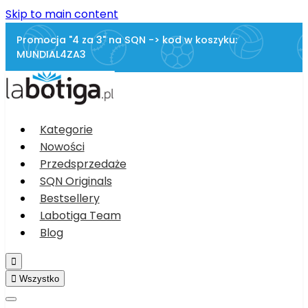
Skip to main content
Promocja "4 za 3" na SQN -> kod w koszyku:
MUNDIAL4ZA3
Kategorie
Nowości
Przedsprzedaże
SQN Originals
Bestsellery
Labotiga Team
Blog


Wszystko