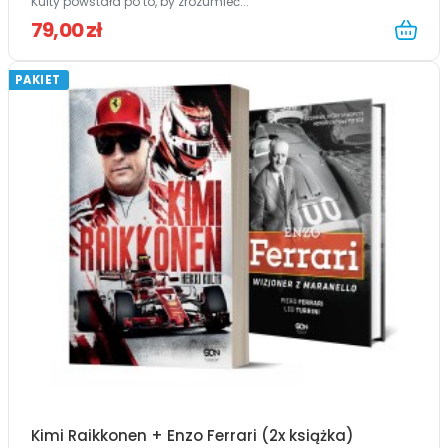
Kulty powstała po to, by zrozumieć...
79,00 zł
PAKIET
Kimi Raikkonen + Enzo Ferrari (2x książka)