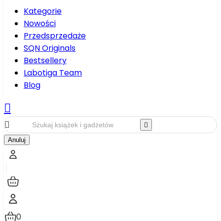
Kategorie
Nowości
Przedsprzedaże
SQN Originals
Bestsellery
Labotiga Team
Blog



Anuluj
0