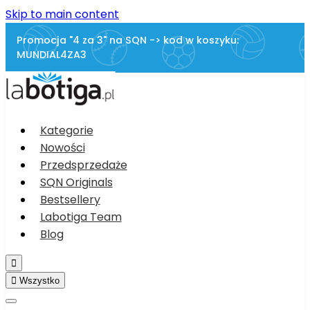
Skip to main content
Promocja "4 za 3" na SQN -> kod w koszyku:
MUNDIAL4ZA3
Kategorie
Nowości
Przedsprzedaże
SQN Originals
Bestsellery
Labotiga Team
Blog


Wszystko