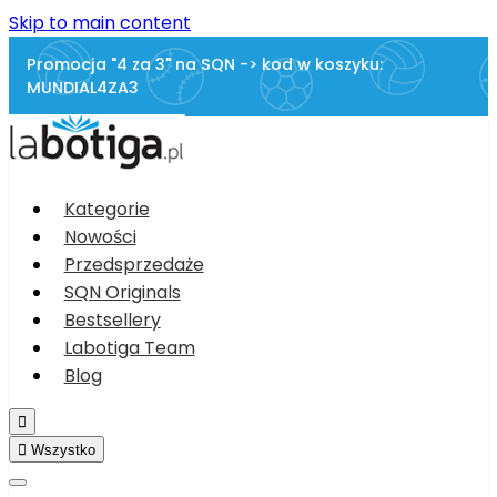
Skip to main content
Promocja "4 za 3" na SQN -> kod w koszyku:
MUNDIAL4ZA3
Kategorie
Nowości
Przedsprzedaże
SQN Originals
Bestsellery
Labotiga Team
Blog


Wszystko