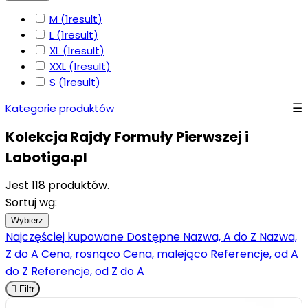
M
(1
result
)
L
(1
result
)
XL
(1
result
)
XXL
(1
result
)
S
(1
result
)
Kategorie produktów
Kolekcja Rajdy Formuły Pierwszej i
Labotiga.pl
Jest 118 produktów.
Sortuj wg:
Wybierz
Najczęściej kupowane
Dostępne
Nazwa, A do Z
Nazwa,
Z do A
Cena, rosnąco
Cena, malejąco
Referencje, od A
do Z
Referencje, od Z do A

Filtr