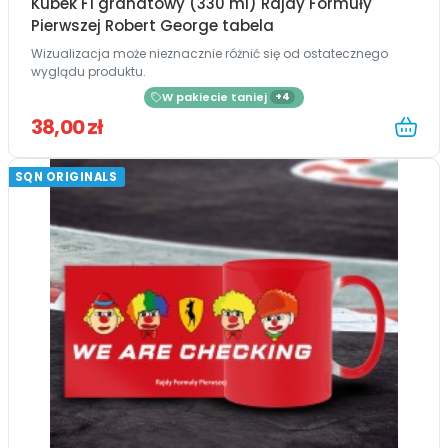
Kubek F1 granatowy (330 ml) Rajdy Formuły
Pierwszej Robert George tabela
Wizualizacja może nieznacznie różnić się od ostatecznego
wyglądu produktu.
W pakiecie taniej
+4
38,00 zł
SQN ORIGINALS