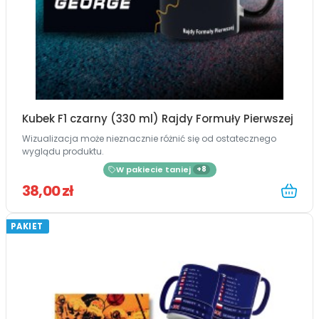
Kubek F1 czarny (330 ml) Rajdy Formuły Pierwszej
Wizualizacja może nieznacznie różnić się od ostatecznego
wyglądu produktu.
W pakiecie taniej
+8
38,00 zł
PAKIET