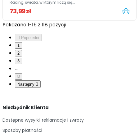
Racing, świata, w którym liczą się...
73,99 zł
Pokazano 1-15 z 118 pozycji

Poprzedni
1
2
3
…
8
Następny

Niezbędnik Klienta
Dostępne wysyłki, reklamacje i zwroty
Sposoby płatności