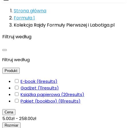
Strona główna
Formuła 1
Kolekcja Rajdy Formuły Pierwszej i Labotiga.pl
Filtruj według
Filtruj według
Produkt
E-book
(6
results
)
Gadżet
(11
results
)
Książka papierowa
(20
results
)
Pakiet (bookbox)
(81
results
)
Cena
5.00zł - 258.00zł
Rozmiar