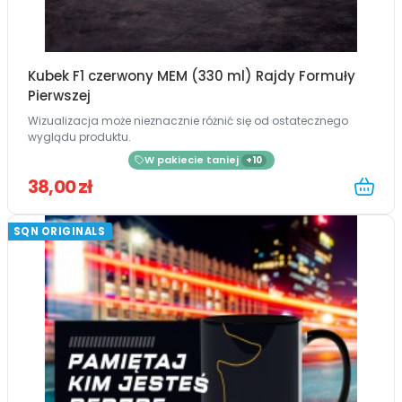
Kubek F1 czerwony MEM (330 ml) Rajdy Formuły
Pierwszej
Wizualizacja może nieznacznie różnić się od ostatecznego
wyglądu produktu.
W pakiecie taniej
+10
38,00 zł
SQN ORIGINALS