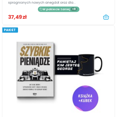
spragnionych nowych anegdot oraz dla...
W pakiecie taniej
+8
37,49 zł
PAKIET