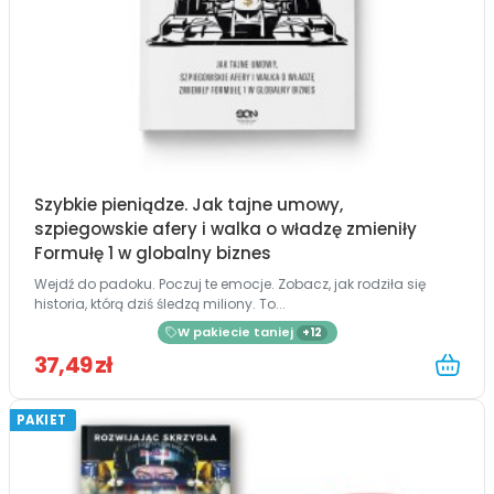
Szybkie pieniądze. Jak tajne umowy,
szpiegowskie afery i walka o władzę zmieniły
Formułę 1 w globalny biznes
Wejdź do padoku. Poczuj te emocje. Zobacz, jak rodziła się
historia, którą dziś śledzą miliony. To...
W pakiecie taniej
+12
37,49 zł
PAKIET