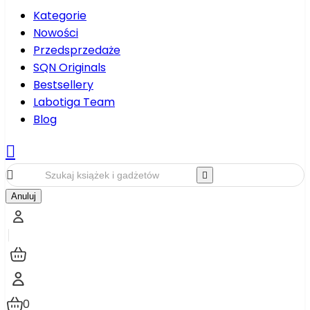
Kategorie
Nowości
Przedsprzedaże
SQN Originals
Bestsellery
Labotiga Team
Blog



Anuluj
0