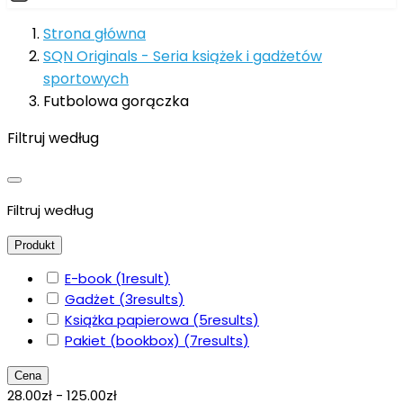
Strona główna
SQN Originals - Seria książek i gadżetów
sportowych
Futbolowa gorączka
Filtruj według
Filtruj według
Produkt
E-book
(1
result
)
Gadżet
(3
results
)
Książka papierowa
(5
results
)
Pakiet (bookbox)
(7
results
)
Cena
28.00zł - 125.00zł