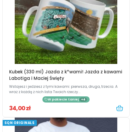
Kubek (330 ml) Jazda z k*wami! Jazda z kawami
Labotiga i Maciej Święty
Wstajesz i jedziesz z tymi kawami: pierwsza, druga, trzecia. A
wraz z każdą z nich lista Twoich rzeczy...
W pakiecie taniej
+4
34,00 zł
SQN ORIGINALS