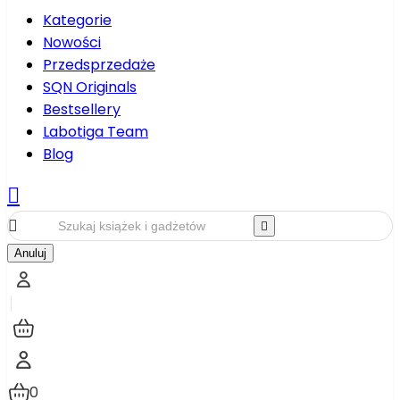
Kategorie
Nowości
Przedsprzedaże
SQN Originals
Bestsellery
Labotiga Team
Blog



Anuluj
0