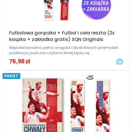
Futbolowa gorączka + Futbol i cała reszta (2x
książka + zakładka gratis) SQN Originals
Nieprzewidywalna, pełna anegdot i błyskotliwych przemyśleń
publikacja, podczas czytania której będą się...
76,98 zł
PAKIET