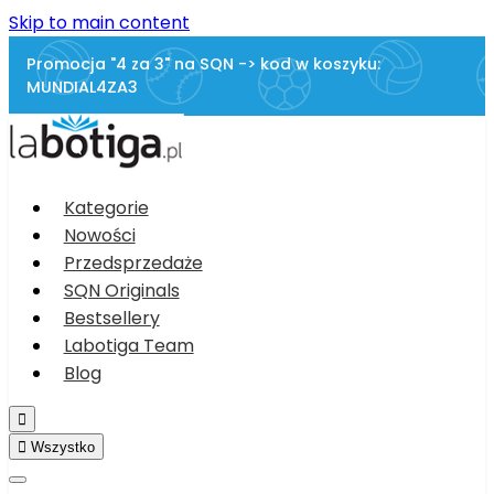
Skip to main content
Promocja "4 za 3" na SQN -> kod w koszyku:
MUNDIAL4ZA3
Kategorie
Nowości
Przedsprzedaże
SQN Originals
Bestsellery
Labotiga Team
Blog


Wszystko