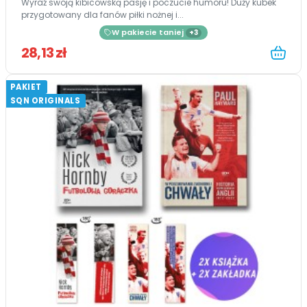
Wyraź swoją kibicowską pasję i poczucie humoru! Duży kubek
przygotowany dla fanów piłki nożnej i...
W pakiecie taniej
+3
28,13 zł
PAKIET
SQN ORIGINALS