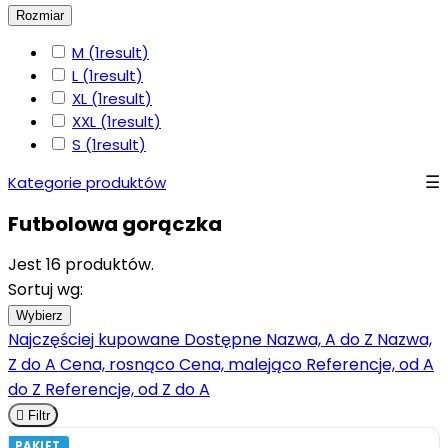
Rozmiar
M
(1
result
)
L
(1
result
)
XL
(1
result
)
XXL
(1
result
)
S
(1
result
)
Kategorie produktów
Futbolowa gorączka
Jest 16 produktów.
Sortuj wg:
Wybierz
Najczęściej kupowane
Dostępne
Nazwa, A do Z
Nazwa,
Z do A
Cena, rosnąco
Cena, malejąco
Referencje, od A
do Z
Referencje, od Z do A

Filtr
PAKIET