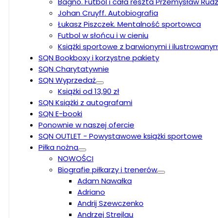
Bagno. Futbol i cała reszta Przemysław Rudz
Johan Cruyff. Autobiografia
Łukasz Piszczek. Mentalność sportowca
Futbol w słońcu i w cieniu
Książki sportowe z barwionymi i ilustrowany
SQN Bookboxy i korzystne pakiety
SQN Charytatywnie
SQN Wyprzedaż
Książki od 13,90 zł
SQN Książki z autografami
SQN E-booki
Ponownie w naszej ofercie
SQN OUTLET - Powystawowe książki sportowe
Piłka nożna
NOWOŚCI
Biografie piłkarzy i trenerów
Adam Nawałka
Adriano
Andrij Szewczenko
Andrzej Strejlau