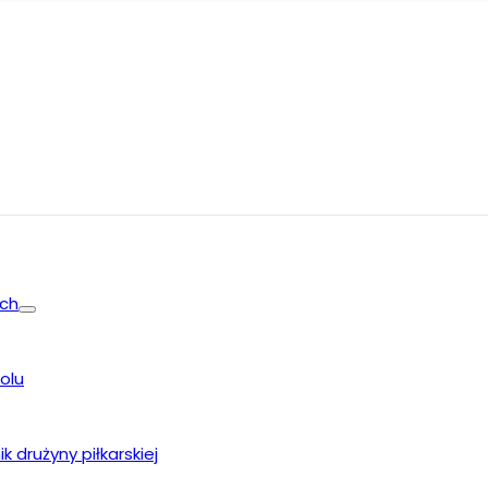
ych
olu
k drużyny piłkarskiej