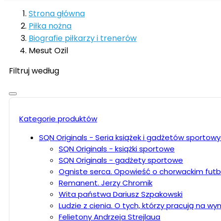
Strona główna
Piłka nożna
Biografie piłkarzy i trenerów
Mesut Ozil
Filtruj według
Kategorie produktów
SQN Originals - Seria książek i gadżetów sportow
SQN Originals - książki sportowe
SQN Originals - gadżety sportowe
Ogniste serca. Opowieść o chorwackim futb
Remanent. Jerzy Chromik
Wita państwa Dariusz Szpakowski
Ludzie z cienia. O tych, którzy pracują na wyni
Felietony Andrzeja Strejlaua