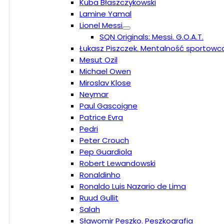
Kuba Błaszczykowski
Lamine Yamal
Lionel Messi
SQN Originals: Messi. G.O.A.T.
Łukasz Piszczek. Mentalność sportowc
Mesut Ozil
Michael Owen
Miroslav Klose
Neymar
Paul Gascoigne
Patrice Evra
Pedri
Peter Crouch
Pep Guardiola
Robert Lewandowski
Ronaldinho
Ronaldo Luis Nazario de Lima
Ruud Gullit
Salah
Sławomir Peszko. Peszkografia