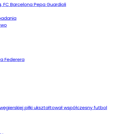
ą. FC Barcelona Pepa Guardioli
upadania
stwo
ra Federera
ęgierskiej piłki ukształtował współczesny futbol