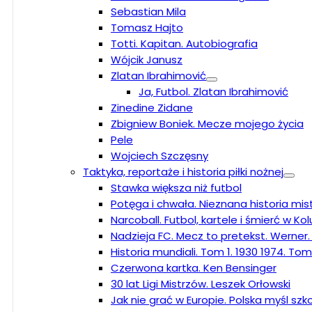
Sebastian Mila
Tomasz Hajto
Totti. Kapitan. Autobiografia
Wójcik Janusz
Zlatan Ibrahimović
Ja, Futbol. Zlatan Ibrahimović
Zinedine Zidane
Zbigniew Boniek. Mecze mojego życia
Pele
Wojciech Szczęsny
Taktyka, reportaże i historia piłki nożnej
Stawka większa niż futbol
Potęga i chwała. Nieznana historia mi
Narcoball. Futbol, kartele i śmierć w K
Nadzieja FC. Mecz to pretekst. Werner.
Historia mundiali. Tom 1. 1930 1974. Tom
Czerwona kartka. Ken Bensinger
30 lat Ligi Mistrzów. Leszek Orłowski
Jak nie grać w Europie. Polska myśl sz