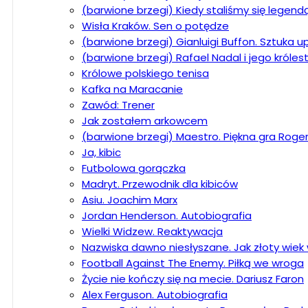
(barwione brzegi) Kiedy staliśmy się legend
Wisła Kraków. Sen o potędze
(barwione brzegi) Gianluigi Buffon. Sztuka 
(barwione brzegi) Rafael Nadal i jego króle
Królowe polskiego tenisa
Kafka na Maracanie
Zawód: Trener
Jak zostałem arkowcem
(barwione brzegi) Maestro. Piękna gra Roge
Ja, kibic
Futbolowa gorączka
Madryt. Przewodnik dla kibiców
Asiu. Joachim Marx
Jordan Henderson. Autobiografia
Wielki Widzew. Reaktywacja
Nazwiska dawno niesłyszane. Jak złoty wiek w
Football Against The Enemy. Piłką we wroga
Życie nie kończy się na mecie. Dariusz Faron
Alex Ferguson. Autobiografia