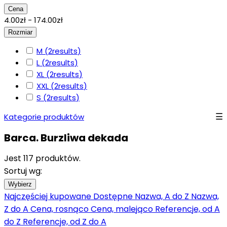
Cena
4.00zł - 174.00zł
Rozmiar
M
(2
results
)
L
(2
results
)
XL
(2
results
)
XXL
(2
results
)
S
(2
results
)
Kategorie produktów
Barca. Burzliwa dekada
Jest 117 produktów.
Sortuj wg:
Wybierz
Najczęściej kupowane
Dostępne
Nazwa, A do Z
Nazwa,
Z do A
Cena, rosnąco
Cena, malejąco
Referencje, od A
do Z
Referencje, od Z do A