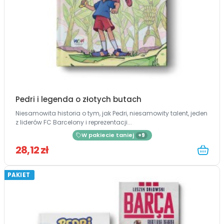
Pedri i legenda o złotych butach
Niesamowita historia o tym, jak Pedri, niesamowity talent, jeden
z liderów FC Barcelony i reprezentacji...
W pakiecie taniej
+9
28,12 zł
PAKIET