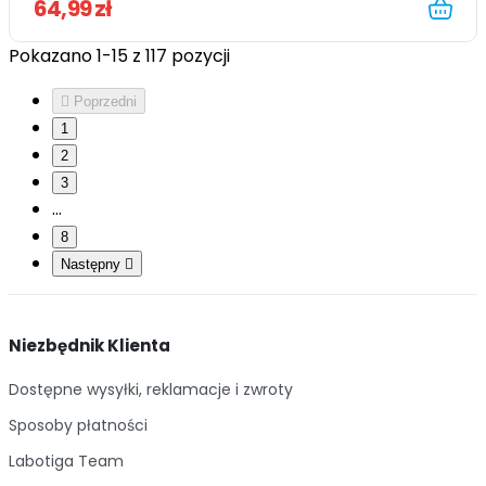
64,99 zł
Pokazano 1-15 z 117 pozycji

Poprzedni
1
2
3
…
8
Następny

Niezbędnik Klienta
Dostępne wysyłki, reklamacje i zwroty
Sposoby płatności
Labotiga Team