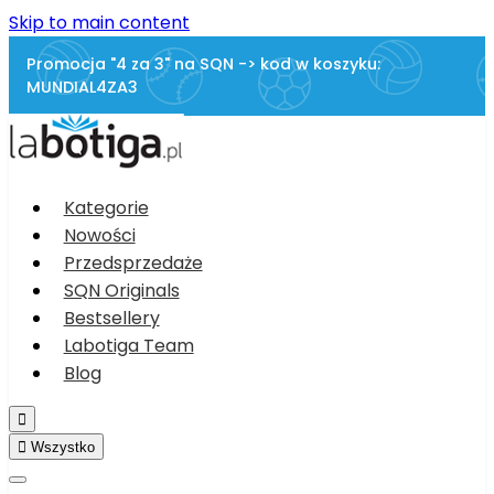
Skip to main content
Promocja "4 za 3" na SQN -> kod w koszyku:
MUNDIAL4ZA3
Kategorie
Nowości
Przedsprzedaże
SQN Originals
Bestsellery
Labotiga Team
Blog


Wszystko