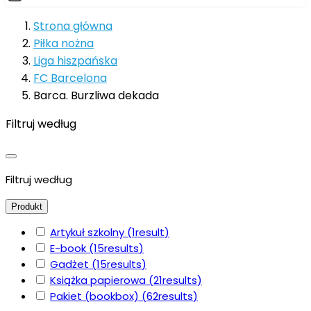
Strona główna
Piłka nożna
Liga hiszpańska
FC Barcelona
Barca. Burzliwa dekada
Filtruj według
Filtruj według
Produkt
Artykuł szkolny
(1
result
)
E-book
(15
results
)
Gadżet
(15
results
)
Książka papierowa
(21
results
)
Pakiet (bookbox)
(62
results
)