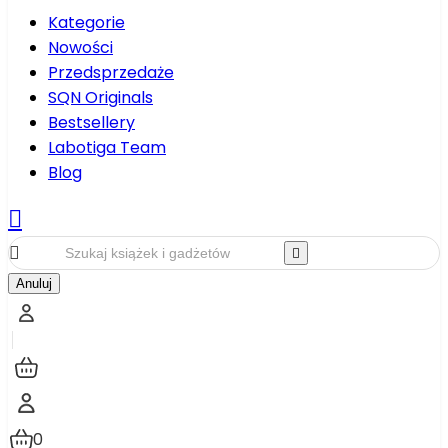
Kategorie
Nowości
Przedsprzedaże
SQN Originals
Bestsellery
Labotiga Team
Blog



Anuluj
0