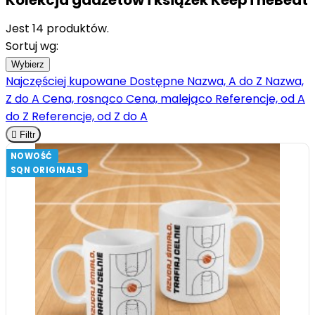
Kolekcja gadżetów i książek KeepTheBeat
Jest 14 produktów.
Sortuj wg:
Wybierz
Najczęściej kupowane
Dostępne
Nazwa, A do Z
Nazwa,
Z do A
Cena, rosnąco
Cena, malejąco
Referencje, od A
do Z
Referencje, od Z do A

Filtr
NOWOŚĆ
SQN ORIGINALS