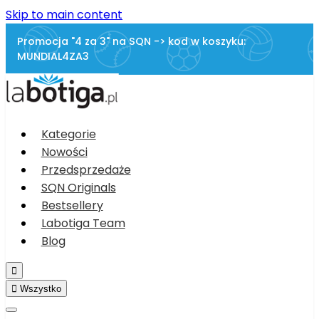
Skip to main content
Promocja "4 za 3" na SQN -> kod w koszyku:
MUNDIAL4ZA3
Kategorie
Nowości
Przedsprzedaże
SQN Originals
Bestsellery
Labotiga Team
Blog


Wszystko