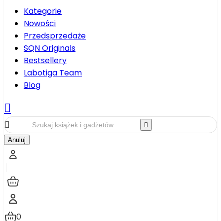
Kategorie
Nowości
Przedsprzedaże
SQN Originals
Bestsellery
Labotiga Team
Blog



Anuluj
0