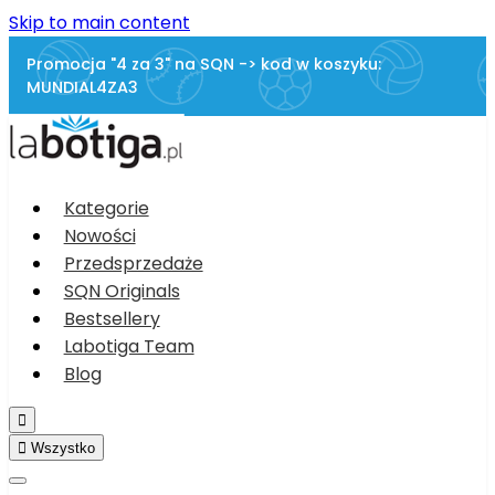
Skip to main content
Promocja "4 za 3" na SQN -> kod w koszyku:
MUNDIAL4ZA3
Kategorie
Nowości
Przedsprzedaże
SQN Originals
Bestsellery
Labotiga Team
Blog


Wszystko