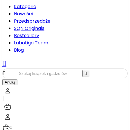
Kategorie
Nowości
Przedsprzedaże
SQN Originals
Bestsellery
Labotiga Team
Blog



Anuluj
0