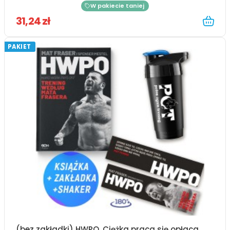
W pakiecie taniej
31,24 zł
PAKIET
(bez zakładki) HWPO. Ciężka praca się opłaca