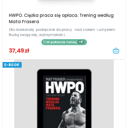
HWPO. Ciężka praca się opłaca. Trening według
Mata Frasera
Oto doskonały podręcznik do pracy nad ciałem i umysłem.
Buduj swoją siłę , wytrzymałość i...
W pakiecie taniej
+8
37,49 zł
E-BOOK