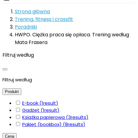
Strona główna
Trening, fitness i crossfit
Poradniki
HWPO. Ciężka praca się opłaca. Trening według
Mata Frasera
Filtruj według
Filtruj według
Produkt
E-book
(1
result
)
Gadżet
(1
result
)
Książka papierowa
(3
results
)
Pakiet (bookbox)
(8
results
)
Cena