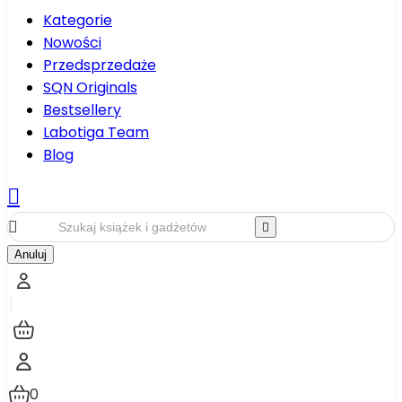
Kategorie
Nowości
Przedsprzedaże
SQN Originals
Bestsellery
Labotiga Team
Blog



Anuluj
0