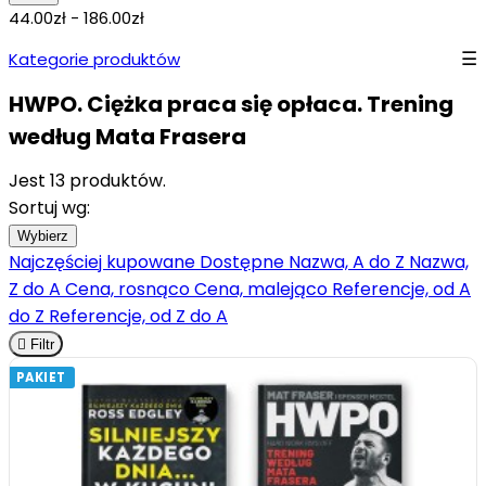
44.00zł - 186.00zł
Kategorie produktów
HWPO. Ciężka praca się opłaca. Trening
według Mata Frasera
Jest 13 produktów.
Sortuj wg:
Wybierz
Najczęściej kupowane
Dostępne
Nazwa, A do Z
Nazwa,
Z do A
Cena, rosnąco
Cena, malejąco
Referencje, od A
do Z
Referencje, od Z do A

Filtr
PAKIET