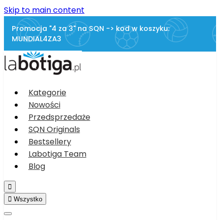
Skip to main content
Promocja "4 za 3" na SQN -> kod w koszyku:
MUNDIAL4ZA3
Kategorie
Nowości
Przedsprzedaże
SQN Originals
Bestsellery
Labotiga Team
Blog


Wszystko