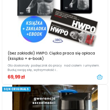
(bez zakładki) HWPO. Ciężka praca się opłaca
(książka + e-book)
Oto doskonały podręcznik do pracy nad ciałem i umysłem.
Buduj swoją siłę , wytrzymałość i...
69,99 zł
SQN ORIGINALS