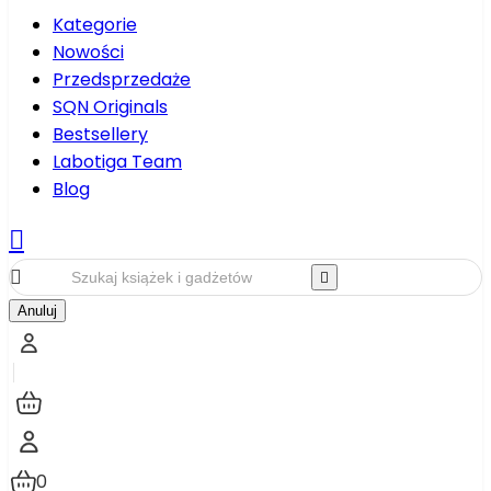
Kategorie
Nowości
Przedsprzedaże
SQN Originals
Bestsellery
Labotiga Team
Blog



Anuluj
0