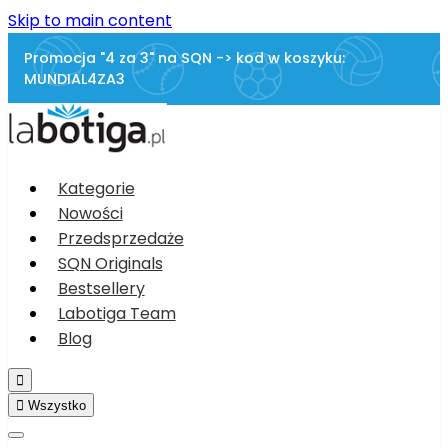
Skip to main content
Promocja "4 za 3" na SQN -> kod w koszyku:
MUNDIAL4ZA3
Kategorie
Nowości
Przedsprzedaże
SQN Originals
Bestsellery
Labotiga Team
Blog


Wszystko