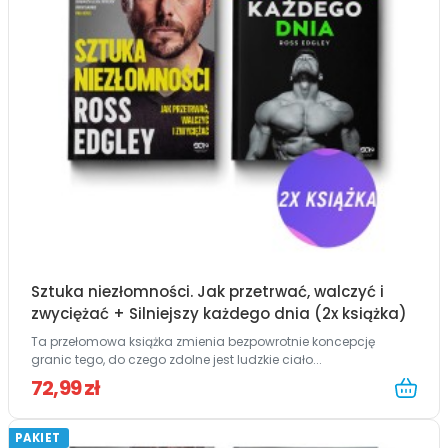
Sztuka niezłomności. Jak przetrwać, walczyć i
zwyciężać + Silniejszy każdego dnia (2x książka)
Ta przełomowa książka zmienia bezpowrotnie koncepcję
granic tego, do czego zdolne jest ludzkie ciało...
72,99 zł
PAKIET