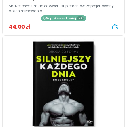
Shaker premium do odżywek i suplementów, zaprojektowany
do ich miksowania.
W pakiecie taniej
+5
44,00 zł