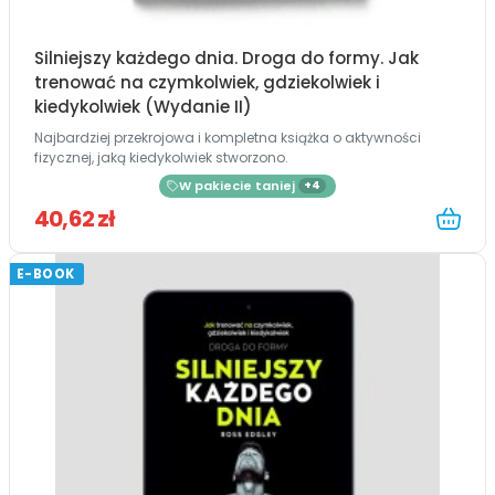
Silniejszy każdego dnia. Droga do formy. Jak
trenować na czymkolwiek, gdziekolwiek i
kiedykolwiek (Wydanie II)
Najbardziej przekrojowa i kompletna książka o aktywności
fizycznej, jaką kiedykolwiek stworzono.
W pakiecie taniej
+4
40,62 zł
E-BOOK