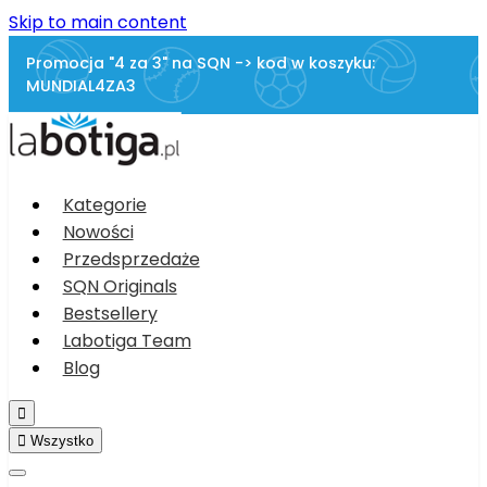
Skip to main content
Promocja "4 za 3" na SQN -> kod w koszyku:
MUNDIAL4ZA3
Kategorie
Nowości
Przedsprzedaże
SQN Originals
Bestsellery
Labotiga Team
Blog


Wszystko