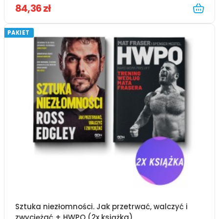
84,36 zł
PAKIET
Sztuka niezłomności. Jak przetrwać, walczyć i
zwyciężać + HWPO (2x książka)