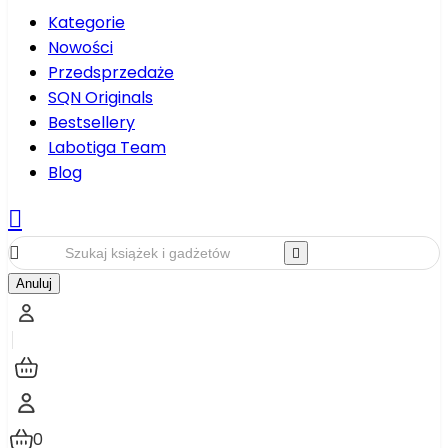
Kategorie
Nowości
Przedsprzedaże
SQN Originals
Bestsellery
Labotiga Team
Blog



Anuluj
0