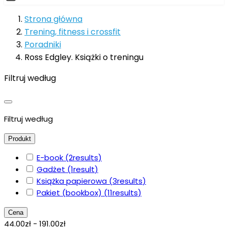
Strona główna
Trening, fitness i crossfit
Poradniki
Ross Edgley. Książki o treningu
Filtruj według
Filtruj według
Produkt
E-book
(2
results
)
Gadżet
(1
result
)
Książka papierowa
(3
results
)
Pakiet (bookbox)
(11
results
)
Cena
44.00zł - 191.00zł