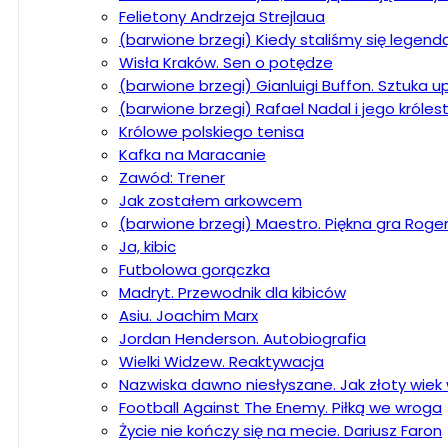
Felietony Andrzeja Strejlaua
(barwione brzegi) Kiedy staliśmy się legend
Wisła Kraków. Sen o potędze
(barwione brzegi) Gianluigi Buffon. Sztuka 
(barwione brzegi) Rafael Nadal i jego króle
Królowe polskiego tenisa
Kafka na Maracanie
Zawód: Trener
Jak zostałem arkowcem
(barwione brzegi) Maestro. Piękna gra Roge
Ja, kibic
Futbolowa gorączka
Madryt. Przewodnik dla kibiców
Asiu. Joachim Marx
Jordan Henderson. Autobiografia
Wielki Widzew. Reaktywacja
Nazwiska dawno niesłyszane. Jak złoty wiek w
Football Against The Enemy. Piłką we wroga
Życie nie kończy się na mecie. Dariusz Faron