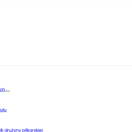
ych
olu
k drużyny piłkarskiej