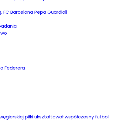
ą. FC Barcelona Pepa Guardioli
upadania
stwo
ra Federera
ęgierskiej piłki ukształtował współczesny futbol