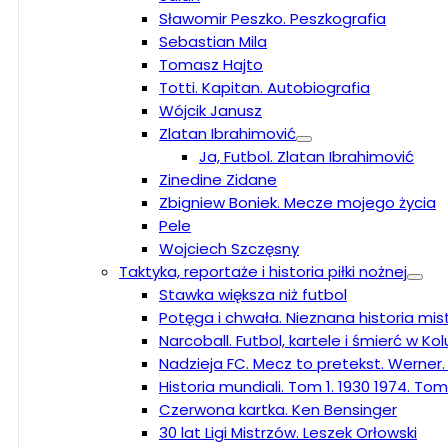
Sławomir Peszko. Peszkografia
Sebastian Mila
Tomasz Hajto
Totti. Kapitan. Autobiografia
Wójcik Janusz
Zlatan Ibrahimović
Ja, Futbol. Zlatan Ibrahimović
Zinedine Zidane
Zbigniew Boniek. Mecze mojego życia
Pele
Wojciech Szczęsny
Taktyka, reportaże i historia piłki nożnej
Stawka większa niż futbol
Potęga i chwała. Nieznana historia mi
Narcoball. Futbol, kartele i śmierć w K
Nadzieja FC. Mecz to pretekst. Werner.
Historia mundiali. Tom 1. 1930 1974. Tom
Czerwona kartka. Ken Bensinger
30 lat Ligi Mistrzów. Leszek Orłowski