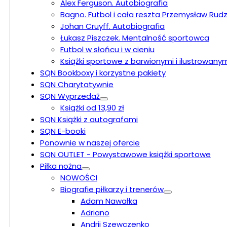
Alex Ferguson. Autobiografia
Bagno. Futbol i cała reszta Przemysław Rudz
Johan Cruyff. Autobiografia
Łukasz Piszczek. Mentalność sportowca
Futbol w słońcu i w cieniu
Książki sportowe z barwionymi i ilustrowany
SQN Bookboxy i korzystne pakiety
SQN Charytatywnie
SQN Wyprzedaż
Książki od 13,90 zł
SQN Książki z autografami
SQN E-booki
Ponownie w naszej ofercie
SQN OUTLET - Powystawowe książki sportowe
Piłka nożna
NOWOŚCI
Biografie piłkarzy i trenerów
Adam Nawałka
Adriano
Andrij Szewczenko