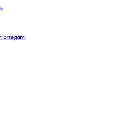
ki
mi brzegami