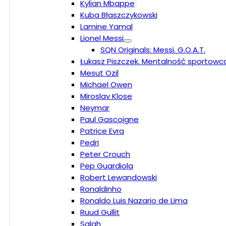
Kylian Mbappe
Kuba Błaszczykowski
Lamine Yamal
Lionel Messi
SQN Originals: Messi. G.O.A.T.
Łukasz Piszczek. Mentalność sportowc
Mesut Ozil
Michael Owen
Miroslav Klose
Neymar
Paul Gascoigne
Patrice Evra
Pedri
Peter Crouch
Pep Guardiola
Robert Lewandowski
Ronaldinho
Ronaldo Luis Nazario de Lima
Ruud Gullit
Salah