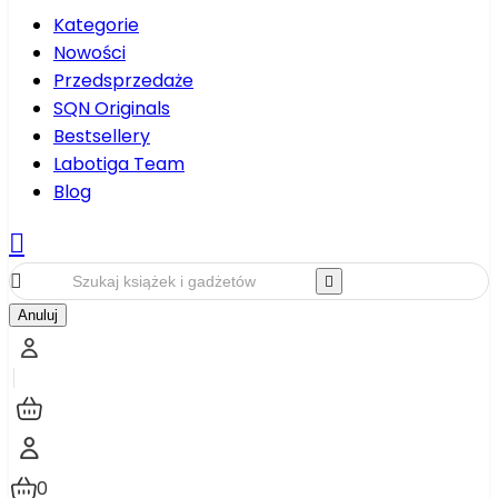
Kategorie
Nowości
Przedsprzedaże
SQN Originals
Bestsellery
Labotiga Team
Blog



Anuluj
0