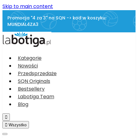
Skip to main content
Promocja "4 za 3" na SQN -> kod w koszyku:
MUNDIAL4ZA3
Kategorie
Nowości
Przedsprzedaże
SQN Originals
Bestsellery
Labotiga Team
Blog


Wszystko