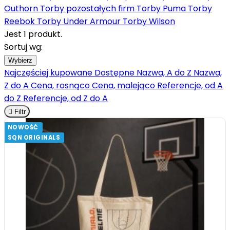
Outhorn
Torby pozostałych firm
Torby Puma
Torby
Reebok
Torby Under Armour
Torby Wilson
Jest 1 produkt.
Sortuj wg:
Wybierz
Najczęściej kupowane
Dostępne
Nazwa, A do Z
Nazwa,
Z do A
Cena, rosnąco
Cena, malejąco
Referencje, od A
do Z
Referencje, od Z do A

Filtr
NOWOŚĆ
SQN ORIGINALS