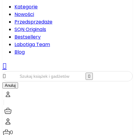
Kategorie
Nowości
Przedsprzedaże
SQN Originals
Bestsellery
Labotiga Team
Blog



Anuluj
0