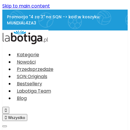
Skip to main content
Promocja "4 za 3" na SQN -> kod w koszyku:
MUNDIAL4ZA3
Kategorie
Nowości
Przedsprzedaże
SQN Originals
Bestsellery
Labotiga Team
Blog


Wszystko