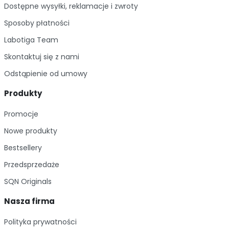
Dostępne wysyłki, reklamacje i zwroty
Im więcej kupujesz, tym więcej zyskujesz!
Sposoby płatności
Labotiga Team
Skontaktuj się z nami
Odstąpienie od umowy
Produkty
Promocje
Nowe produkty
Bestsellery
Przedsprzedaże
SQN Originals
Nasza firma
Polityka prywatności