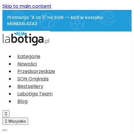
Skip to main content
Promocja "4 za 3" na SQN -> kod w koszyku:
MUNDIAL4ZA3
Kategorie
Nowości
Przedsprzedaże
SQN Originals
Bestsellery
Labotiga Team
Blog


Wszystko