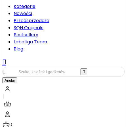
Kategorie
Nowości
Przedsprzedaże
SQN Originals
Bestsellery
Labotiga Team
Blog



Anuluj
0