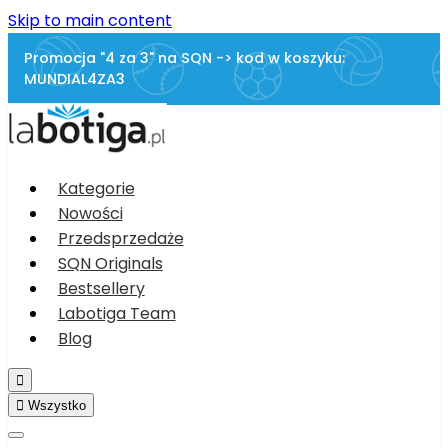
Skip to main content
Promocja "4 za 3" na SQN -> kod w koszyku:
MUNDIAL4ZA3
Kategorie
Nowości
Przedsprzedaże
SQN Originals
Bestsellery
Labotiga Team
Blog


Wszystko