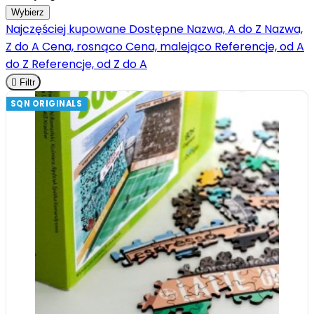
Wybierz
Najczęściej kupowane
Dostępne
Nazwa, A do Z
Nazwa,
Z do A
Cena, rosnąco
Cena, malejąco
Referencje, od A
do Z
Referencje, od Z do A

Filtr
SQN ORIGINALS