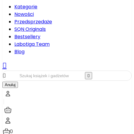
Kategorie
Nowości
Przedsprzedaże
SQN Originals
Bestsellery
Labotiga Team
Blog



Anuluj
0