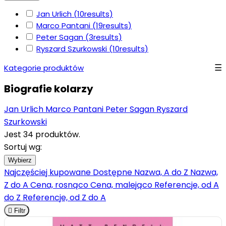
Jan Urlich
(10
results
)
Marco Pantani
(19
results
)
Peter Sagan
(3
results
)
Ryszard Szurkowski
(10
results
)
Kategorie produktów
Biografie kolarzy
Jan Urlich
Marco Pantani
Peter Sagan
Ryszard
Szurkowski
Jest 34 produktów.
Sortuj wg:
Wybierz
Najczęściej kupowane
Dostępne
Nazwa, A do Z
Nazwa,
Z do A
Cena, rosnąco
Cena, malejąco
Referencje, od A
do Z
Referencje, od Z do A

Filtr