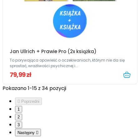
Jan Ullrich + Prawie Pro (2x książka)
To porywająca opowieść o oczekiwaniach, którym nie da się
sprostać, wrażliwości psychicznej i...
79,99 zł
Pokazano 1-15 z 34 pozycji

Poprzedni
1
2
3
Następny
