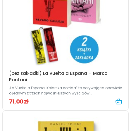
(bez zakładki) La Vuelta a Espana + Marco
Pantani
„La Vuelta a Espana. Kolarska corrida” to porywająca opowieść
o jednym z trzech najważniejszych wyścigów...
71,00 zł