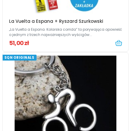
La Vuelta a Espana + Ryszard Szurkowski
„La Vuelta a Espana. Kolarska corrida” to porywająca opowieść
o jednym z trzech najważniejszych wyścigów...
51,00 zł
SQN ORIGINALS