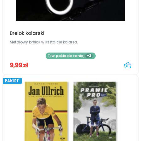
Brelok kolarski
Metalowy brelok w kształcie kolarza.
W pakiecie taniej
+2
9,99 zł
PAKIET