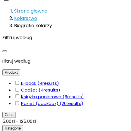
Strona główna
Kolarstwo
Biografie kolarzy
Filtruj według
Filtruj według
Produkt
E-book
(4
results
)
Gadżet
(4
results
)
Książka papierowa
(6
results
)
Pakiet (bookbox)
(20
results
)
Cena
5.00zł - 125.00zł
Kategorie