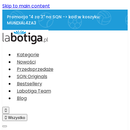
Skip to main content
Promocja "4 za 3" na SQN -> kod w koszyku:
MUNDIAL4ZA3
Kategorie
Nowości
Przedsprzedaże
SQN Originals
Bestsellery
Labotiga Team
Blog


Wszystko