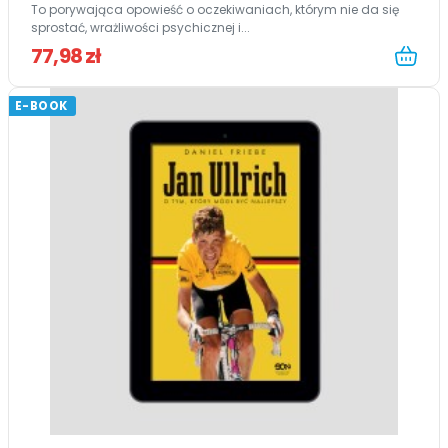
To porywająca opowieść o oczekiwaniach, którym nie da się
sprostać, wrażliwości psychicznej i...
77,98 zł
E-BOOK