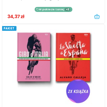
W pakiecie taniej
+3
34,37 zł
PAKIET