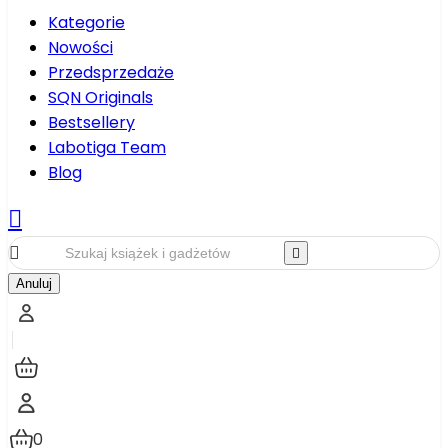
Kategorie
Nowości
Przedsprzedaże
SQN Originals
Bestsellery
Labotiga Team
Blog



Anuluj
0