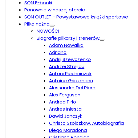
SQN E-booki
Ponownie w naszej ofercie
SQN OUTLET - Powystawowe książki sportowe
Piłka nożna
NOWOŚCI
Biografie piłkarzy i trenerów
Adam Nawałka
Adriano
Andrij Szewczenko
Andrzej Strejlau
Antoni Piechniczek
Antoine Griezmann
Alessandro Del Piero
Alex Ferguson
Andrea Pirlo
Andres Iniesta
Dawid Janczyk
Christo Stoiczkow. Autobiografia
Diego Maradona
Cristiano Ronaldo