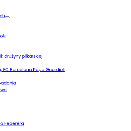
ych
olu
k drużyny piłkarskiej
ą. FC Barcelona Pepa Guardioli
upadania
stwo
ra Federera