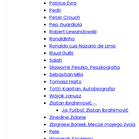
Patrice Evra
Pedri
Peter Crouch
Pep Guardiola
Robert Lewandowski
Ronaldinho
Ronaldo Luis Nazario de Lima
Ruud Gullit
Salah
Sławomir Peszko. Peszkografia
Sebastian Mila
Tomasz Hajto
Totti. Kapitan. Autobiografia
Wójcik Janusz
Zlatan Ibrahimović
Ja, Futbol. Zlatan Ibrahimović
Zinedine Zidane
Zbigniew Boniek. Mecze mojego życia
Pele
Wojciech Szczęsny