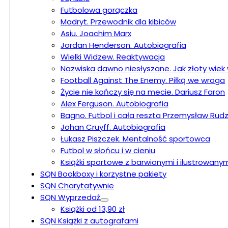
Futbolowa gorączka
Madryt. Przewodnik dla kibiców
Asiu. Joachim Marx
Jordan Henderson. Autobiografia
Wielki Widzew. Reaktywacja
Nazwiska dawno niesłyszane. Jak złoty wiek w
Football Against The Enemy. Piłką we wroga
Życie nie kończy się na mecie. Dariusz Faron
Alex Ferguson. Autobiografia
Bagno. Futbol i cała reszta Przemysław Rudz
Johan Cruyff. Autobiografia
Łukasz Piszczek. Mentalność sportowca
Futbol w słońcu i w cieniu
Książki sportowe z barwionymi i ilustrowany
SQN Bookboxy i korzystne pakiety
SQN Charytatywnie
SQN Wyprzedaż
Książki od 13,90 zł
SQN Książki z autografami