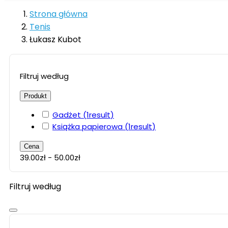
Strona główna
Tenis
Łukasz Kubot
Filtruj według
Produkt
Gadżet
(1
result
)
Książka papierowa
(1
result
)
Cena
39.00zł - 50.00zł
Filtruj według