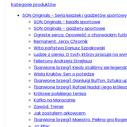
Kategorie produktów
SQN Originals - Seria książek i gadżetów sportow
SQN Originals - książki sportowe
SQN Originals - gadżety sportowe
Ogniste serca. Opowieść o chorwackim futb
Remanent. Jerzy Chromik
Wita państwa Dariusz Szpakowski
Ludzie z cienia. O tych, którzy pracują na wyni
Felietony Andrzeja Strejlaua
(barwione brzegi) Kiedy staliśmy się legend
Wisła Kraków. Sen o potędze
(barwione brzegi) Gianluigi Buffon. Sztuka 
(barwione brzegi) Rafael Nadal i jego króle
Królowe polskiego tenisa
Kafka na Maracanie
Zawód: Trener
Jak zostałem arkowcem
(barwione brzegi) Maestro. Piękna gra Roge
Ja, kibic