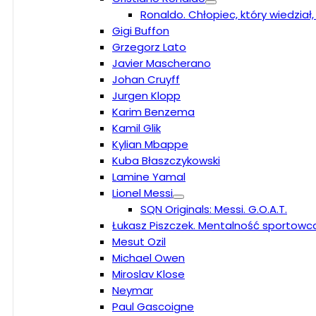
Ronaldo. Chłopiec, który wiedział
Gigi Buffon
Grzegorz Lato
Javier Mascherano
Johan Cruyff
Jurgen Klopp
Karim Benzema
Kamil Glik
Kylian Mbappe
Kuba Błaszczykowski
Lamine Yamal
Lionel Messi
SQN Originals: Messi. G.O.A.T.
Łukasz Piszczek. Mentalność sportowc
Mesut Ozil
Michael Owen
Miroslav Klose
Neymar
Paul Gascoigne