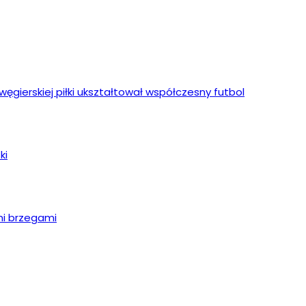
ęgierskiej piłki ukształtował współczesny futbol
ki
mi brzegami