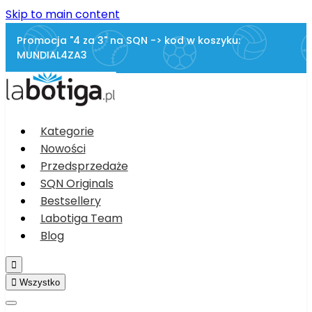
Skip to main content
Promocja "4 za 3" na SQN -> kod w koszyku:
MUNDIAL4ZA3
Kategorie
Nowości
Przedsprzedaże
SQN Originals
Bestsellery
Labotiga Team
Blog


Wszystko