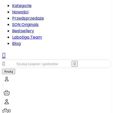
Kategorie
Nowości
Przedsprzedaże
SQN Originals
Bestsellery
Labotiga Team
Blog



Anuluj
0