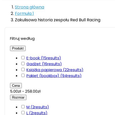
Strona główna
Formuła 1
Zakulisowa historia zespołu Red Bull Racing
Filtruj według
Produkt
E-book
(15
results
)
Gadżet
(16
results
)
Książka papierowa
(22
results
)
Pakiet (bookbox)
(94
results
)
Cena
5.00zł - 258.00zł
Rozmiar
M
(2
results
)
L
(2
results
)