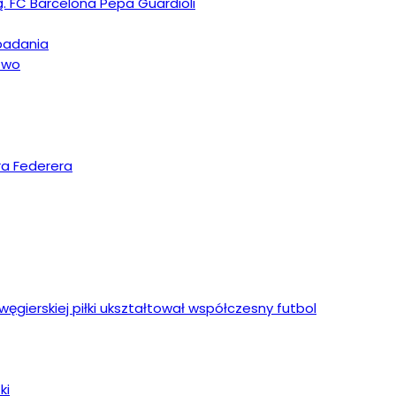
ą. FC Barcelona Pepa Guardioli
upadania
stwo
ra Federera
ęgierskiej piłki ukształtował współczesny futbol
ki