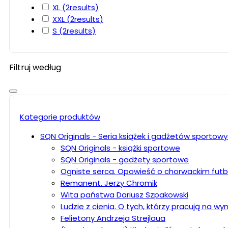
XL
(2
results
)
XXL
(2
results
)
S
(2
results
)
Filtruj według
Kategorie produktów
SQN Originals - Seria książek i gadżetów sportow
SQN Originals - książki sportowe
SQN Originals - gadżety sportowe
Ogniste serca. Opowieść o chorwackim futb
Remanent. Jerzy Chromik
Wita państwa Dariusz Szpakowski
Ludzie z cienia. O tych, którzy pracują na wyni
Felietony Andrzeja Strejlaua