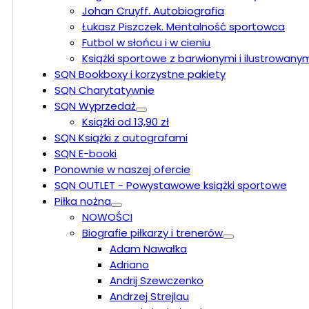
Johan Cruyff. Autobiografia
Łukasz Piszczek. Mentalność sportowca
Futbol w słońcu i w cieniu
Książki sportowe z barwionymi i ilustrowany
SQN Bookboxy i korzystne pakiety
SQN Charytatywnie
SQN Wyprzedaż
Książki od 13,90 zł
SQN Książki z autografami
SQN E-booki
Ponownie w naszej ofercie
SQN OUTLET - Powystawowe książki sportowe
Piłka nożna
NOWOŚCI
Biografie piłkarzy i trenerów
Adam Nawałka
Adriano
Andrij Szewczenko
Andrzej Strejlau