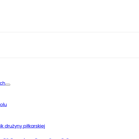
ych
olu
k drużyny piłkarskiej