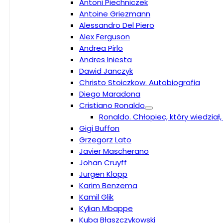
Antoni Piechniczek
Antoine Griezmann
Alessandro Del Piero
Alex Ferguson
Andrea Pirlo
Andres Iniesta
Dawid Janczyk
Christo Stoiczkow. Autobiografia
Diego Maradona
Cristiano Ronaldo
Ronaldo. Chłopiec, który wiedział
Gigi Buffon
Grzegorz Lato
Javier Mascherano
Johan Cruyff
Jurgen Klopp
Karim Benzema
Kamil Glik
Kylian Mbappe
Kuba Błaszczykowski