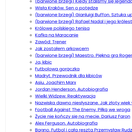
(barwione brzegi) Kiedy staliśmy się legend
Wisła Kraków. Sen o potędze
(barwione brzegi) Gianluigi Buffon. Sztuka 
(barwione brzegi) Rafael Nadal i jego króle
Królowe polskiego tenisa
Kafka na Maracanie
Zawód: Trener
Jak zostałem arkowcem
(barwione brzegi) Maestro. Piękna gra Roge
Ja, kibic
Futbolowa gorączka
Madryt. Przewodnik dla kibiców
Asiu. Joachim Marx
Jordan Henderson. Autobiografia
Wielki Widzew. Reaktywacja
Nazwiska dawno niesłyszane. Jak złoty wiek w
Football Against The Enemy. Piłką we wroga
Życie nie kończy się na mecie. Dariusz Faron
Alex Ferguson. Autobiografia
Bagno. Futbol i cała reszta Przemysław Rudz