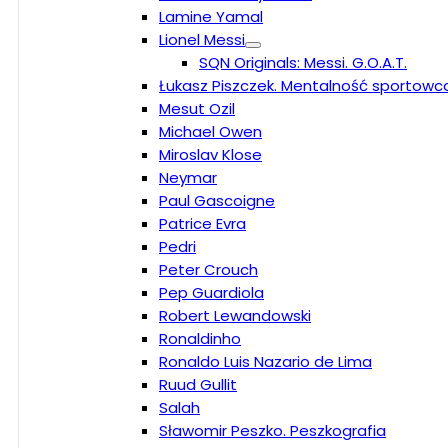
Lamine Yamal
Lionel Messi
SQN Originals: Messi. G.O.A.T.
Łukasz Piszczek. Mentalność sportowc
Mesut Ozil
Michael Owen
Miroslav Klose
Neymar
Paul Gascoigne
Patrice Evra
Pedri
Peter Crouch
Pep Guardiola
Robert Lewandowski
Ronaldinho
Ronaldo Luis Nazario de Lima
Ruud Gullit
Salah
Sławomir Peszko. Peszkografia