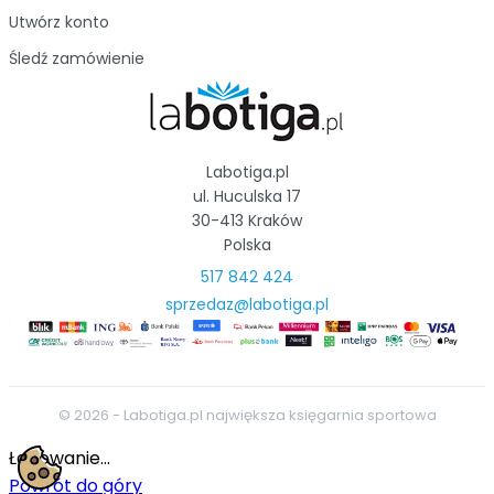
Utwórz konto
Śledź zamówienie
Labotiga.pl
ul. Huculska 17
30-413 Kraków
Polska
517 842 424
sprzedaz@labotiga.pl
© 2026 - Labotiga.pl największa księgarnia sportowa
Ładowanie...
Powrót do góry