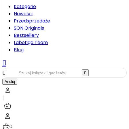
Kategorie
Nowości
Przedsprzedaże
SQN Originals
Bestsellery
Labotiga Team
Blog



Anuluj
0