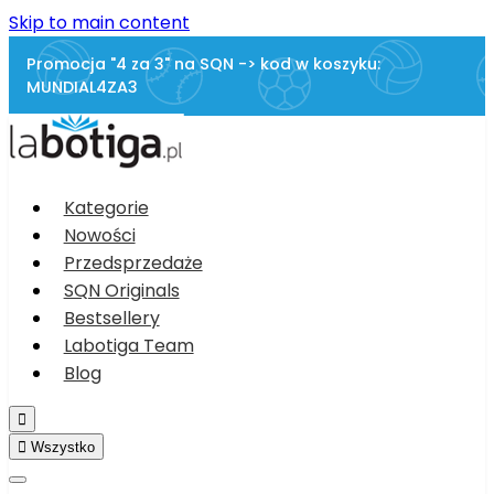
Skip to main content
Promocja "4 za 3" na SQN -> kod w koszyku:
MUNDIAL4ZA3
Kategorie
Nowości
Przedsprzedaże
SQN Originals
Bestsellery
Labotiga Team
Blog


Wszystko