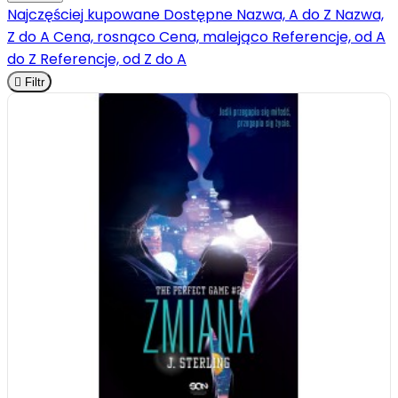
Najczęściej kupowane
Dostępne
Nazwa, A do Z
Nazwa,
Z do A
Cena, rosnąco
Cena, malejąco
Referencje, od A
do Z
Referencje, od Z do A

Filtr