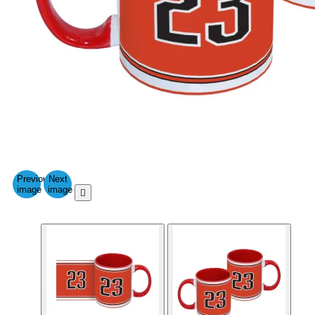
Previous
Next
image
image
