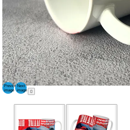
Previous
Next
image
image
