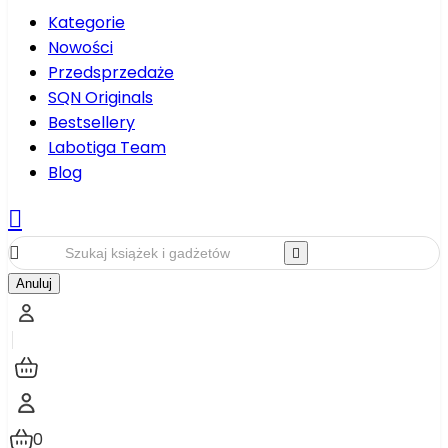
Kategorie
Nowości
Przedsprzedaże
SQN Originals
Bestsellery
Labotiga Team
Blog



Anuluj
0