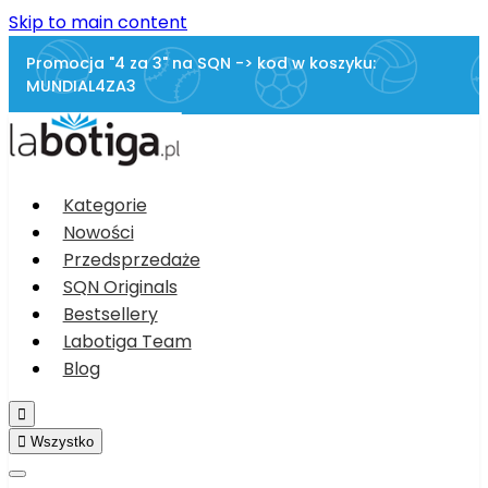
Skip to main content
Promocja "4 za 3" na SQN -> kod w koszyku:
MUNDIAL4ZA3
Kategorie
Nowości
Przedsprzedaże
SQN Originals
Bestsellery
Labotiga Team
Blog


Wszystko