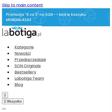
Skip to main content
Promocja "4 za 3" na SQN -> kod w koszyku:
MUNDIAL4ZA3
Kategorie
Nowości
Przedsprzedaże
SQN Originals
Bestsellery
Labotiga Team
Blog


Wszystko