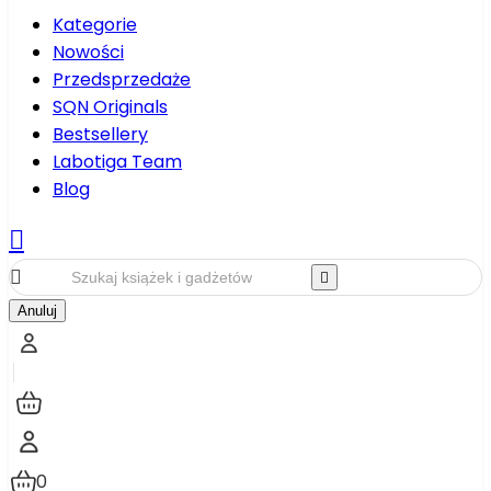
Kategorie
Nowości
Przedsprzedaże
SQN Originals
Bestsellery
Labotiga Team
Blog



Anuluj
0