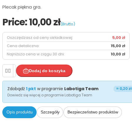
Plecak piękna gra.
Price:
10,00 zł
(Brutto)
Oszczędzasz od ceny okładkowej:
5,00 zł
Cena detaliczna:
15,00 zł
Najniższa cena w ciągu 30 dni:
10,00 zł


Dodaj do koszyka
Zdobądź
1
pkt
w programie
Labotiga Team
=
0,20 zł
Dowiedz się więcej o programie Labotiga Team


Opis produktu
Szczegóły
Bezpieczeństwo produktów