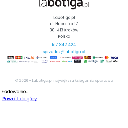
Labotiga.pl
ul. Huculska 17
30-413 Kraków
Polska
517 842 424
sprzedaz@labotiga.pl
© 2026 - Labotiga.pl największa księgarnia sportowa
Ładowanie...
Powrót do góry