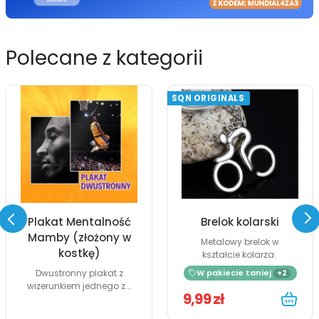
Polecane z kategorii
SQN ORIGINALS
Plakat Mentalność
Brelok kolarski
Mamby (złożony w
Metalowy brelok w
kostkę)
kształcie kolarza.
Dwustronny plakat z
W pakiecie taniej
+2
wizerunkiem jednego z...
9,99 zł