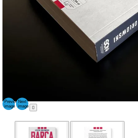
Previous
Next
image
image
