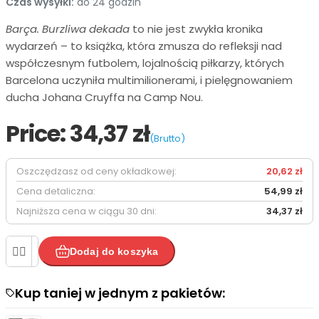
Czas wysyłki:
do 24 godzin
Barça. Burzliwa dekada
to nie jest zwykła kronika
wydarzeń – to książka, która zmusza do refleksji nad
współczesnym futbolem, lojalnością piłkarzy, których
Barcelona uczyniła multimilionerami, i pielęgnowaniem
ducha Johana Cruyffa na Camp Nou.
Price:
34,37 zł
(Brutto)
Oszczędzasz od ceny okładkowej:
20,62 zł
Cena detaliczna:
54,99 zł
Najniższa cena w ciągu 30 dni:
34,37 zł


Dodaj do koszyka
Kup taniej w jednym z pakietów:

