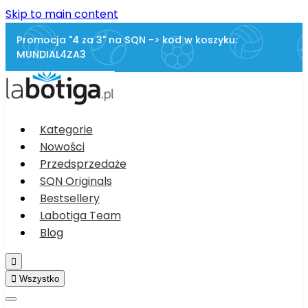
Skip to main content
Promocja "4 za 3" na SQN -> kod w koszyku:
MUNDIAL4ZA3
Kategorie
Nowości
Przedsprzedaże
SQN Originals
Bestsellery
Labotiga Team
Blog


Wszystko