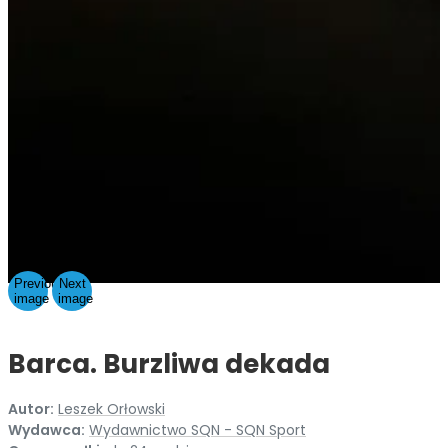
Previous
Next
image
image
Barca. Burzliwa dekada
Autor:
Leszek Orłowski
Wydawca:
Wydawnictwo SQN - SQN Sport