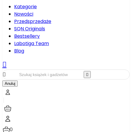
Kategorie
Nowości
Przedsprzedaże
SQN Originals
Bestsellery
Labotiga Team
Blog



Anuluj
0