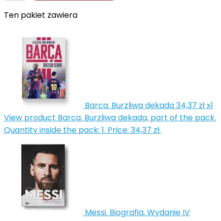
Ten pakiet zawiera


Barca. Burzliwa dekada
34,37 zł
x1
View product Barca. Burzliwa dekada, part of the pack.
Quantity inside the pack: 1. Price: 34,37 zł.
Messi. Biografia. Wydanie IV