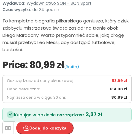
Wydawca:
Wydawnictwo SQN - SQN Sport
Czas wysyłki:
do 24 godzin
To kompletna biografia piłkarskiego geniusza, który dzięki
zdobyciu mistrzostwa świata zasiadł na tronie obok
Diego Maradony. Warto przypomnieć sobie, jaką drogę
musiał przebyć Leo Messi, aby dostąpić futbolowej
boskości.
Price:
80,99 zł
(Brutto)
Oszczędzasz od ceny okładkowej:
53,99 zł
Cena detaliczna:
134,98 zł
Najniższa cena w ciągu 30 dni:
80,99 zł
3,37 zł
✓
Kupując w pakiecie oszczędzasz


Dodaj do koszyka