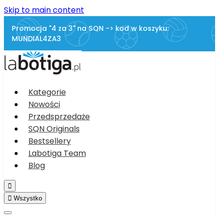
Skip to main content
Promocja "4 za 3" na SQN -> kod w koszyku:
MUNDIAL4ZA3
Kategorie
Nowości
Przedsprzedaże
SQN Originals
Bestsellery
Labotiga Team
Blog


Wszystko