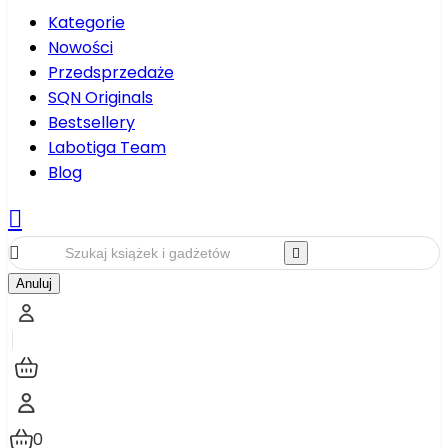
Kategorie
Nowości
Przedsprzedaże
SQN Originals
Bestsellery
Labotiga Team
Blog



Anuluj
0