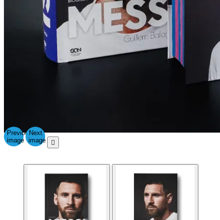
Previous
Next
image
image
