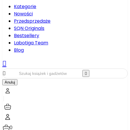
Kategorie
Nowości
Przedsprzedaże
SQN Originals
Bestsellery
Labotiga Team
Blog



Anuluj
0