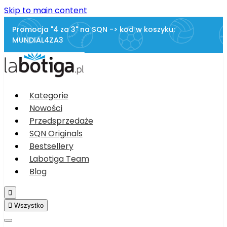
Skip to main content
Promocja "4 za 3" na SQN -> kod w koszyku:
MUNDIAL4ZA3
Kategorie
Nowości
Przedsprzedaże
SQN Originals
Bestsellery
Labotiga Team
Blog


Wszystko