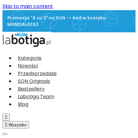
Skip to main content
Promocja "4 za 3" na SQN -> kod w koszyku:
MUNDIAL4ZA3
Kategorie
Nowości
Przedsprzedaże
SQN Originals
Bestsellery
Labotiga Team
Blog


Wszystko