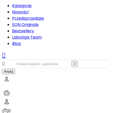
Kategorie
Nowości
Przedsprzedaże
SQN Originals
Bestsellery
Labotiga Team
Blog



Anuluj
0