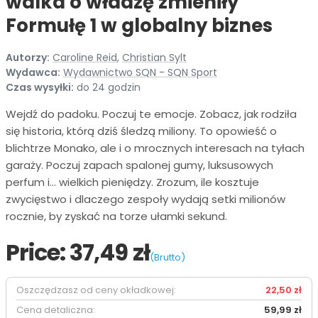
walka o władzę zmieniły
Formułę 1 w globalny biznes
Autorzy:
Caroline Reid
,
Christian Sylt
Wydawca:
Wydawnictwo SQN - SQN Sport
Czas wysyłki:
do 24 godzin
Wejdź do padoku. Poczuj te emocje. Zobacz, jak rodziła
się historia, którą dziś śledzą miliony. To opowieść o
blichtrze Monako, ale i o mrocznych interesach na tyłach
garaży. Poczuj zapach spalonej gumy, luksusowych
perfum i… wielkich pieniędzy. Zrozum, ile kosztuje
zwycięstwo i dlaczego zespoły wydają setki milionów
rocznie, by zyskać na torze ułamki sekund.
Price:
37,49 zł
(Brutto)
Oszczędzasz od ceny okładkowej:
22,50 zł
Cena detaliczna:
59,99 zł