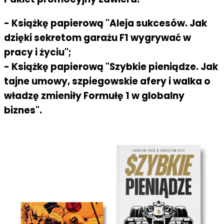
- Książkę papierową "Aleja sukcesów. Jak
dzięki sekretom garażu F1 wygrywać w
pracy i życiu";
- Książkę papierową "Szybkie pieniądze. Jak
tajne umowy, szpiegowskie afery i walka o
władzę zmieniły Formułę 1 w globalny
biznes".