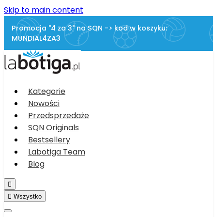
Skip to main content
Promocja "4 za 3" na SQN -> kod w koszyku:
MUNDIAL4ZA3
Kategorie
Nowości
Przedsprzedaże
SQN Originals
Bestsellery
Labotiga Team
Blog


Wszystko