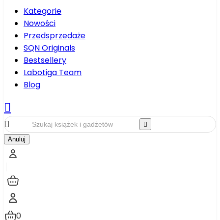
Kategorie
Nowości
Przedsprzedaże
SQN Originals
Bestsellery
Labotiga Team
Blog



Anuluj
0