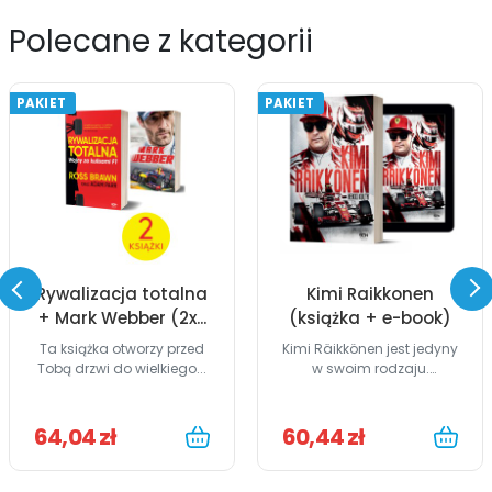
Polecane z kategorii
PAKIET
PAKIET
Rywalizacja totalna
Kimi Raikkonen
+ Mark Webber (2x...
(książka + e-book)
Ta książka otworzy przed
Kimi Räikkönen jest jedyny
Tobą drzwi do wielkiego...
w swoim rodzaju.
Książka...
64,04 zł
60,44 zł