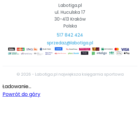
Labotiga.pl
ul. Huculska 17
30-413 Kraków
Polska
517 842 424
sprzedaz@labotiga.pl
© 2026 - Labotiga.pl największa księgarnia sportowa
Ładowanie...
Powrót do góry