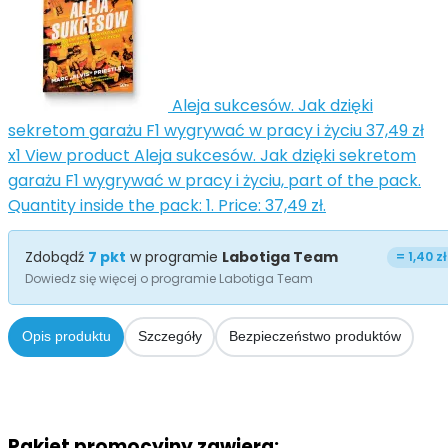
Aleja sukcesów. Jak dzięki
sekretom garażu F1 wygrywać w pracy i życiu
37,49 zł
x1
View product Aleja sukcesów. Jak dzięki sekretom
garażu F1 wygrywać w pracy i życiu, part of the pack.
Quantity inside the pack: 1. Price: 37,49 zł.
Zdobądź
7
pkt
w programie
Labotiga Team
=
1,40 zł
Dowiedz się więcej o programie Labotiga Team
Opis produktu
Szczegóły
Bezpieczeństwo produktów
Pakiet promocyjny zawiera: