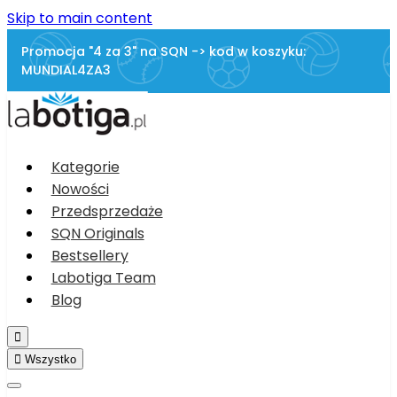
Skip to main content
Promocja "4 za 3" na SQN -> kod w koszyku:
MUNDIAL4ZA3
Kategorie
Nowości
Przedsprzedaże
SQN Originals
Bestsellery
Labotiga Team
Blog


Wszystko