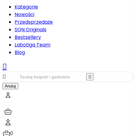
Kategorie
Nowości
Przedsprzedaże
SQN Originals
Bestsellery
Labotiga Team
Blog



Anuluj
0