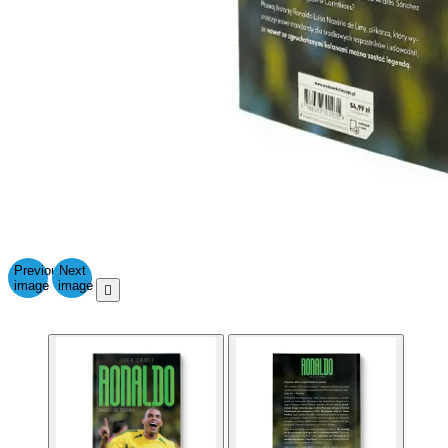
Previous
Next
image
image
