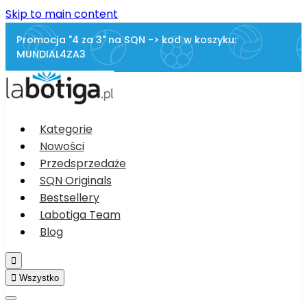
Skip to main content
Promocja "4 za 3" na SQN -> kod w koszyku:
MUNDIAL4ZA3
Kategorie
Nowości
Przedsprzedaże
SQN Originals
Bestsellery
Labotiga Team
Blog


Wszystko