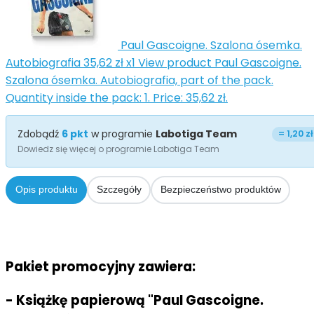
Paul Gascoigne. Szalona ósemka.
Autobiografia
35,62 zł
x1
View product Paul Gascoigne.
Szalona ósemka. Autobiografia, part of the pack.
Quantity inside the pack: 1. Price: 35,62 zł.
Zdobądź
6
pkt
w programie
Labotiga Team
=
1,20 zł
Dowiedz się więcej o programie Labotiga Team
Opis produktu
Szczegóły
Bezpieczeństwo produktów
Pakiet promocyjny zawiera:
- Książkę papierową "Paul Gascoigne.