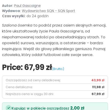
Autor:
Paul Gascoigne
Wydawca:
Wydawnictwo SQN - SQN Sport
Czas wysyłki:
do 24 godzin
Szalona ósemka
to podróż przez osiem skrajnych emocji,
które ukształtowały życie Paula Gascoigne’a, od
niepohamowanej radości po obezwładniający strach. To
opowieść surowa, wzruszająca, a ostatecznie – bardzo
inspirująca. Wejdź do głowy piłkarskiego geniusza. Poznaj
człowieka, który oddał futbolowi całe swoje serce.
Price:
67,99 zł
(Brutto)
Oszczędzasz od ceny okładkowej:
43,99 zł
Cena detaliczna:
111,98 zł
Najniższa cena w ciągu 30 dni:
67,99 zł
2,00 zł
✓
Kupując w pakiecie oszczędzasz