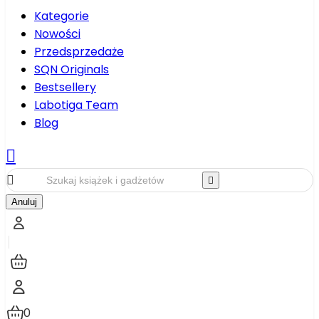
Kategorie
Nowości
Przedsprzedaże
SQN Originals
Bestsellery
Labotiga Team
Blog



Anuluj
0