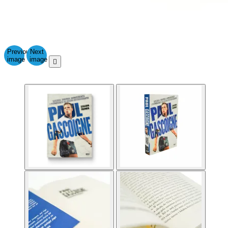
Previous
Next
image
image
