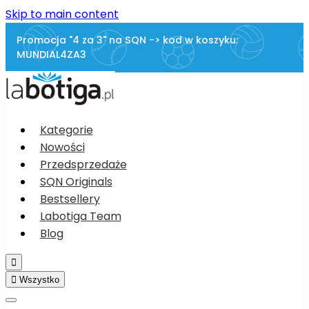
Skip to main content
Promocja "4 za 3" na SQN -> kod w koszyku:
MUNDIAL4ZA3
Kategorie
Nowości
Przedsprzedaże
SQN Originals
Bestsellery
Labotiga Team
Blog


Wszystko