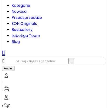
Kategorie
Nowości
Przedsprzedaże
SQN Originals
Bestsellery
Labotiga Team
Blog



Anuluj
0