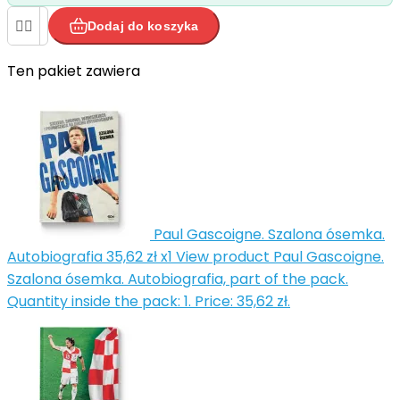


Dodaj do koszyka
Ten pakiet zawiera


Paul Gascoigne. Szalona ósemka.
Autobiografia
35,62 zł
x1
View product Paul Gascoigne.
Szalona ósemka. Autobiografia, part of the pack.
Quantity inside the pack: 1. Price: 35,62 zł.