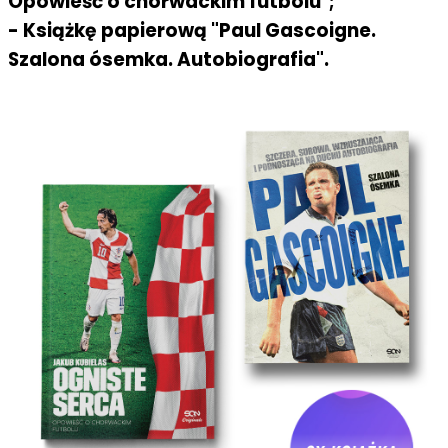
Opowieść o chorwackim futbolu";
- Książkę papierową "Paul Gascoigne.
Szalona ósemka. Autobiografia".