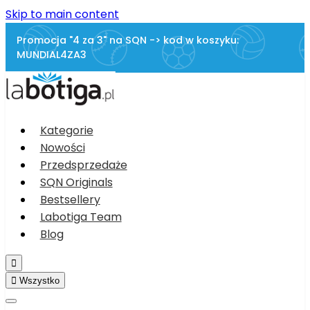
Skip to main content
Promocja "4 za 3" na SQN -> kod w koszyku:
MUNDIAL4ZA3
Kategorie
Nowości
Przedsprzedaże
SQN Originals
Bestsellery
Labotiga Team
Blog


Wszystko