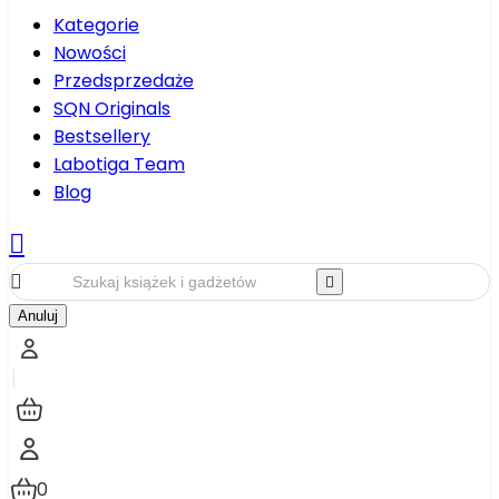
Kategorie
Nowości
Przedsprzedaże
SQN Originals
Bestsellery
Labotiga Team
Blog



Anuluj
0