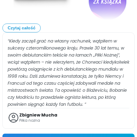
Czytaj całość
“Kiedy zaczęli grać na własny rachunek, wątpiłem w
sukcesy czteromilionowego kraju. Prawie 30 lat temu, w
swoim debiutanckim tekście na łamach „Piłki Nożnej”,
wciąż wątpiłem – nie wierzyłem, że Chorwaci kiedykolwiek
powtórzą osiągnięcie z ich debiutanckiego mundialu w
1998 roku. Dziś zdumiewa konstatacja, że tylko Niemcy i
Francuzi od tego czasu częściej zdobywali medale na
mistrzostwach świata. Ta opowieść o Blaževiciu, Bobanie
czy Modriciu to prawdziwie ognista lektura, po którą
powinien sięgnąć każdy fan futbolu. ”
Zbigniew Mucha
Piłka nożna