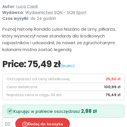
Autor:
Luca Caioli
Wydawca:
Wydawnictwo SQN - SQN Sport
Czas wysyłki:
do 24 godzin
Poznaj historię Ronaldo Luísa Nazário de Limy, piłkarza,
który wyznaczył nowe standardy dla środkowych
napastników i udowodnił, że nawet ze zgruchotanymi
kolanami można zostać legendą.
Price:
75,49 zł
(Brutto)
Oszczędzasz od ceny okładkowej:
25,50 zł
Cena detaliczna:
100,99 zł
Najniższa cena w ciągu 30 dni:
75,49 zł
2,88 zł
✓
Kupując w pakiecie oszczędzasz


Dodaj do koszyka