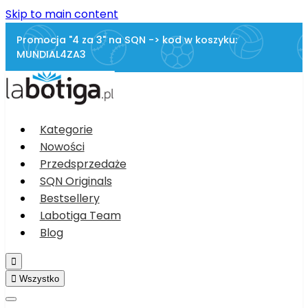
Skip to main content
Promocja "4 za 3" na SQN -> kod w koszyku:
MUNDIAL4ZA3
Kategorie
Nowości
Przedsprzedaże
SQN Originals
Bestsellery
Labotiga Team
Blog


Wszystko