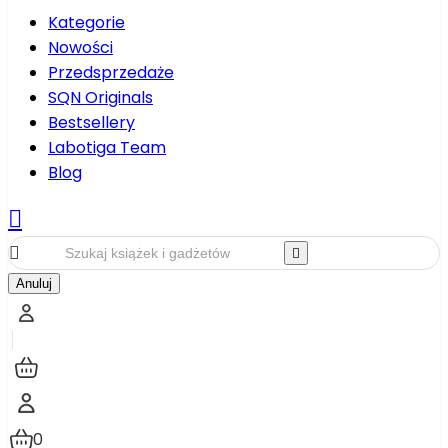
Kategorie
Nowości
Przedsprzedaże
SQN Originals
Bestsellery
Labotiga Team
Blog



Anuluj
0