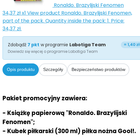
Ronaldo. Brazylijski Fenomen
34,37 zł
x1
View product Ronaldo. Brazylijski Fenomen,
part of the pack. Quantity inside the pack: 1. Price:
34,37 zł.
Zdobądź
7
pkt
w programie
Labotiga Team
=
1,40 zł
Dowiedz się więcej o programie Labotiga Team
Opis produktu
Szczegóły
Bezpieczeństwo produktów
Pakiet promocyjny zawiera:
- Książkę papierową "Ronaldo. Brazylijski
Fenomen";
- Kubek piłkarski (300 ml) piłka nożna Gool!.