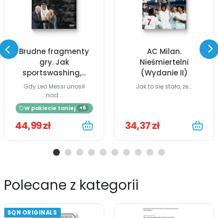
Brudne fragmenty
AC Milan.
gry. Jak
Nieśmiertelni
sportswashing,...
(Wydanie II)
Gdy Leo Messi unosił
Jak to się stało, że...
nad...
W pakiecie taniej
+6
44,99 zł
34,37 zł
Polecane z kategorii
SQN ORIGINALS