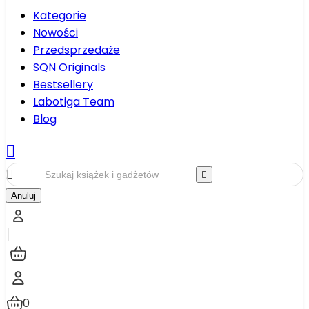
Kategorie
Nowości
Przedsprzedaże
SQN Originals
Bestsellery
Labotiga Team
Blog



Anuluj
0