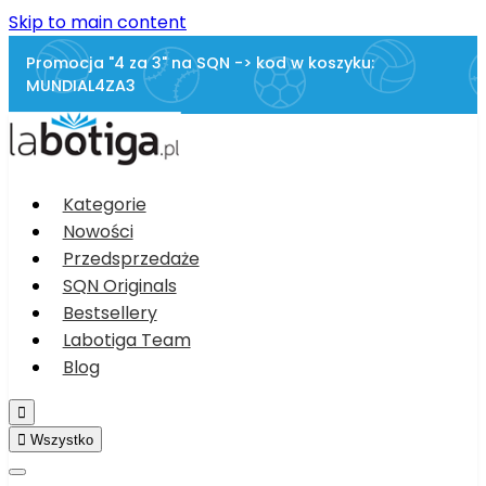
Skip to main content
Promocja "4 za 3" na SQN -> kod w koszyku:
MUNDIAL4ZA3
Kategorie
Nowości
Przedsprzedaże
SQN Originals
Bestsellery
Labotiga Team
Blog


Wszystko