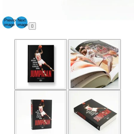
Previous
Next
image
image
