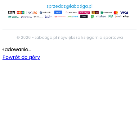
Jacek Antczak, autor książki Adam Wójcik. Rzut
sprzedaz@labotiga.pl
bardzo osobisty
Jeśli mamy zaufać komuś, gdy pisze o sukcesie, to
musi to być Phil Jackson. Filozofia zen miesza się u
niego z NBA, a medytacja z koszykarskimi treningami.
© 2026 - Labotiga.pl największa księgarnia sportowa
11 pierścieni to dowód, że odkrył własny,
Ładowanie...
niepowtarzalny sposób na sukces.
Powrót do góry
Przemek Kujawiński, SzóstyGracz.pl
Ze szczerych, świetnie opracowanych wspomnień
wyłania się inspirujący obraz Phila Jacksona jako
znakomitego trenera i prawdziwego erudyty.
Doskonała lektura!
„New York Times”
Phil Jackson wielokrotnie pokazuje, jak zobaczyć to,
co pozornie niewidzialne. Do zastosowania dosłownie
wszędzie, w każdych warunkach, w jakich przyjdzie