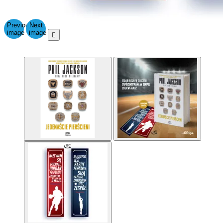
Previous
Next
image
image
