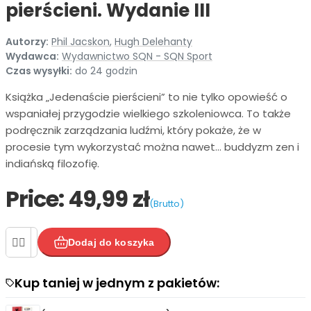
pierścieni. Wydanie III
Autorzy:
Phil Jacskon
,
Hugh Delehanty
Wydawca:
Wydawnictwo SQN - SQN Sport
Czas wysyłki:
do 24 godzin
Książka „Jedenaście pierścieni” to nie tylko opowieść o
wspaniałej przygodzie wielkiego szkoleniowca. To także
podręcznik zarządzania ludźmi, który pokaże, że w
procesie tym wykorzystać można nawet… buddyzm zen i
indiańską filozofię.
Price:
49,99 zł
(Brutto)


Dodaj do koszyka
Kup taniej w jednym z pakietów:

