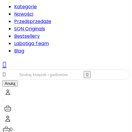
Kategorie
Nowości
Przedsprzedaże
SQN Originals
Bestsellery
Labotiga Team
Blog



Anuluj
0