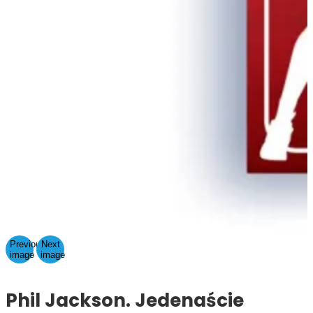
Previous
Next
image
image
Phil Jackson. Jedenaście