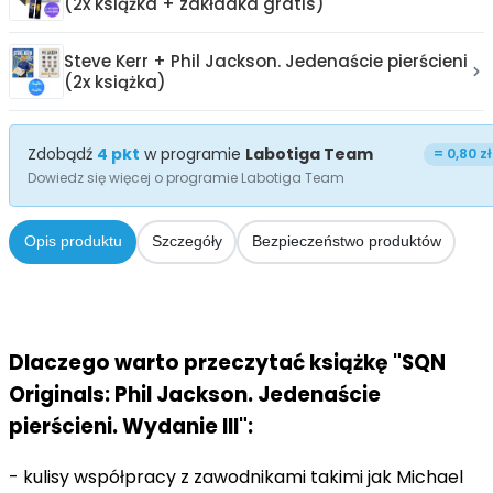
(2x książka + zakładka gratis)
Steve Kerr + Phil Jackson. Jedenaście pierścieni
(2x książka)
Zdobądź
4
pkt
w programie
Labotiga Team
=
0,80 zł
Dowiedz się więcej o programie Labotiga Team
Opis produktu
Szczegóły
Bezpieczeństwo produktów
Dlaczego warto przeczytać książkę "SQN
Originals: Phil Jackson. Jedenaście
pierścieni. Wydanie III":
- kulisy współpracy z zawodnikami takimi jak Michael