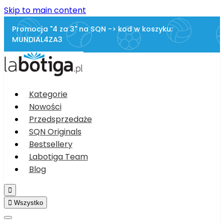
Skip to main content
Promocja "4 za 3" na SQN -> kod w koszyku:
MUNDIAL4ZA3
Kategorie
Nowości
Przedsprzedaże
SQN Originals
Bestsellery
Labotiga Team
Blog


Wszystko