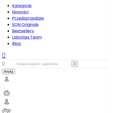
Kategorie
Nowości
Przedsprzedaże
SQN Originals
Bestsellery
Labotiga Team
Blog



Anuluj
0