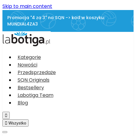
Skip to main content
Promocja "4 za 3" na SQN -> kod w koszyku:
MUNDIAL4ZA3
Kategorie
Nowości
Przedsprzedaże
SQN Originals
Bestsellery
Labotiga Team
Blog


Wszystko