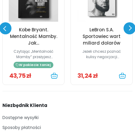
Kobe Bryant.
LeBron S.A.
Mentalność Mamby.
Sportowiec wart
Jak...
miliard dolarów
Czytając „Mentalność
Jeżeli chcesz poznać
Mamby” przeżyjesz
kulisy negocjacji
koszykarską...
lukratywnych...
W pakiecie taniej
43,75 zł
31,24 zł
Niezbędnik Klienta
Dostępne wysyłki
Sposoby płatności