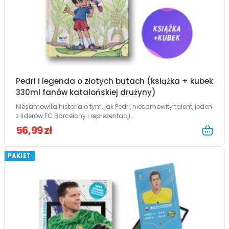
Pedri i legenda o złotych butach (książka + kubek
330ml fanów katalońskiej drużyny)
Niesamowita historia o tym, jak Pedri, niesamowity talent, jeden
z liderów FC Barcelony i reprezentacji...
56,99 zł
PAKIET