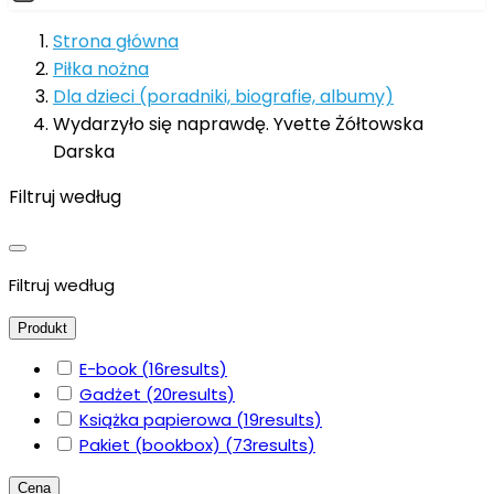
Strona główna
Piłka nożna
Dla dzieci (poradniki, biografie, albumy)
Wydarzyło się naprawdę. Yvette Żółtowska
Darska
Filtruj według
Filtruj według
Produkt
E-book
(16
results
)
Gadżet
(20
results
)
Książka papierowa
(19
results
)
Pakiet (bookbox)
(73
results
)
Cena