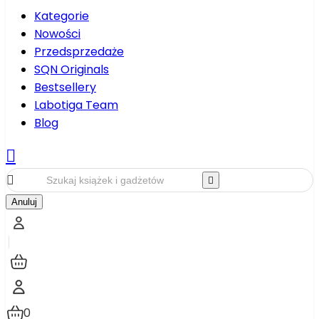
Kategorie
Nowości
Przedsprzedaże
SQN Originals
Bestsellery
Labotiga Team
Blog



Anuluj
0