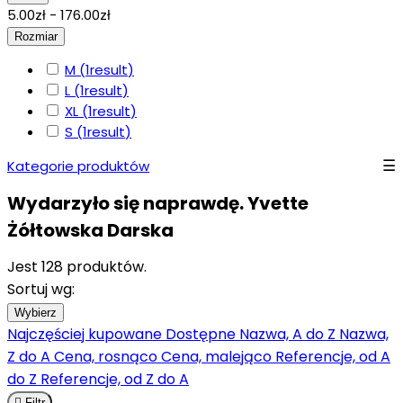
5.00zł - 176.00zł
Rozmiar
M
(1
result
)
L
(1
result
)
XL
(1
result
)
S
(1
result
)
Kategorie produktów
Wydarzyło się naprawdę. Yvette
Żółtowska Darska
Jest 128 produktów.
Sortuj wg:
Wybierz
Najczęściej kupowane
Dostępne
Nazwa, A do Z
Nazwa,
Z do A
Cena, rosnąco
Cena, malejąco
Referencje, od A
do Z
Referencje, od Z do A

Filtr