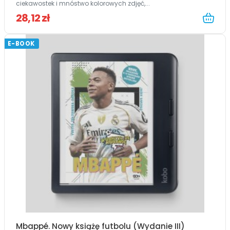
ciekawostek i mnóstwo kolorowych zdjęć,...
28,12 zł
E-BOOK
Mbappé. Nowy książę futbolu (Wydanie III)