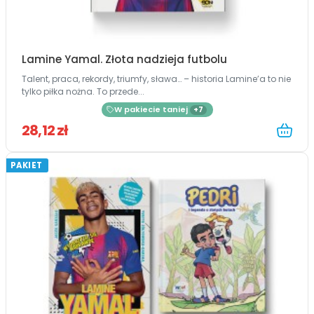
Lamine Yamal. Złota nadzieja futbolu
Talent, praca, rekordy, triumfy, sława… – historia Lamine’a to nie
tylko piłka nożna. To przede...
W pakiecie taniej
+7
28,12 zł
PAKIET