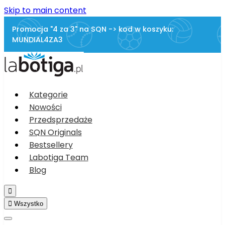
Skip to main content
Promocja "4 za 3" na SQN -> kod w koszyku:
MUNDIAL4ZA3
Kategorie
Nowości
Przedsprzedaże
SQN Originals
Bestsellery
Labotiga Team
Blog


Wszystko