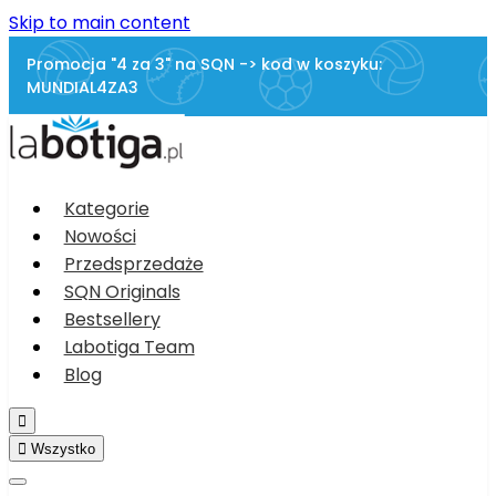
Skip to main content
Promocja "4 za 3" na SQN -> kod w koszyku:
MUNDIAL4ZA3
Kategorie
Nowości
Przedsprzedaże
SQN Originals
Bestsellery
Labotiga Team
Blog


Wszystko