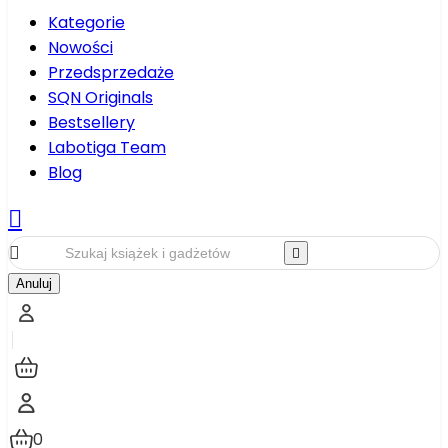
Kategorie
Nowości
Przedsprzedaże
SQN Originals
Bestsellery
Labotiga Team
Blog



Anuluj
0