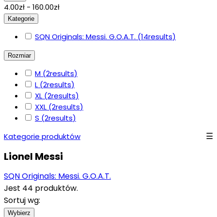
4.00zł - 160.00zł
Kategorie
SQN Originals: Messi. G.O.A.T.
(14
results
)
Rozmiar
M
(2
results
)
L
(2
results
)
XL
(2
results
)
XXL
(2
results
)
S
(2
results
)
Kategorie produktów
Lionel Messi
SQN Originals: Messi. G.O.A.T.
Jest 44 produktów.
Sortuj wg:
Wybierz