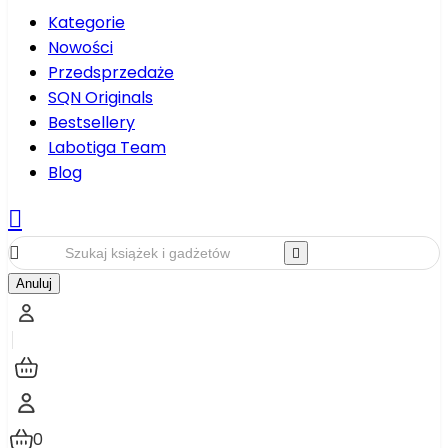
Kategorie
Nowości
Przedsprzedaże
SQN Originals
Bestsellery
Labotiga Team
Blog



Anuluj
0