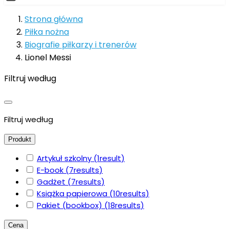
Strona główna
Piłka nożna
Biografie piłkarzy i trenerów
Lionel Messi
Filtruj według
Filtruj według
Produkt
Artykuł szkolny
(1
result
)
E-book
(7
results
)
Gadżet
(7
results
)
Książka papierowa
(10
results
)
Pakiet (bookbox)
(18
results
)
Cena