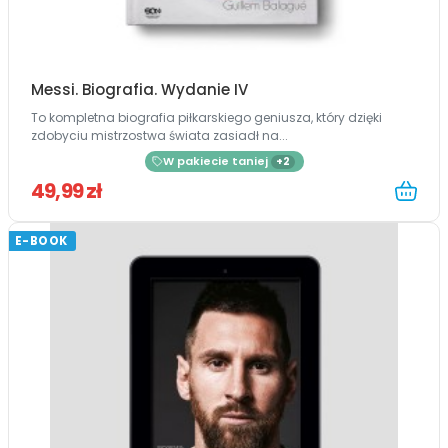
Messi. Biografia. Wydanie IV
To kompletna biografia piłkarskiego geniusza, który dzięki
zdobyciu mistrzostwa świata zasiadł na...
W pakiecie taniej
+2
49,99 zł
E-BOOK