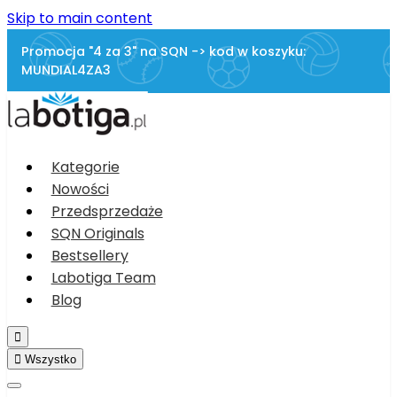
Skip to main content
Promocja "4 za 3" na SQN -> kod w koszyku:
MUNDIAL4ZA3
Kategorie
Nowości
Przedsprzedaże
SQN Originals
Bestsellery
Labotiga Team
Blog


Wszystko