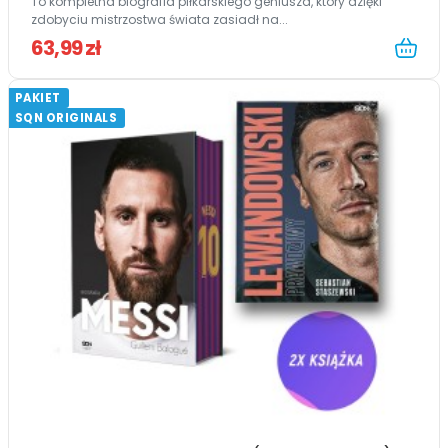
To kompletna biografia piłkarskiego geniusza, który dzięki
zdobyciu mistrzostwa świata zasiadł na...
63,99 zł
PAKIET
SQN ORIGINALS