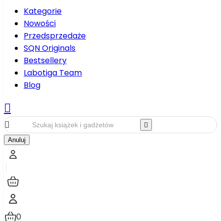
Kategorie
Nowości
Przedsprzedaże
SQN Originals
Bestsellery
Labotiga Team
Blog



Anuluj
0