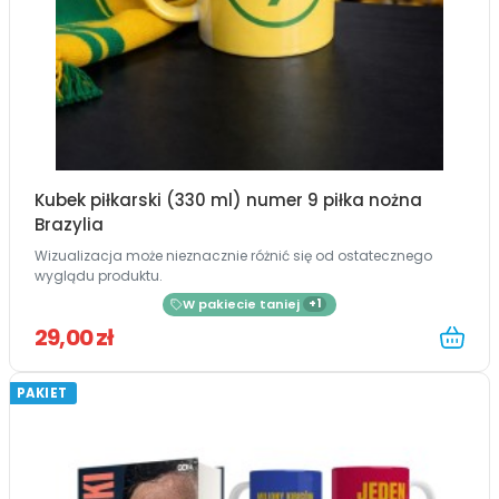
Kubek piłkarski (330 ml) numer 9 piłka nożna
Brazylia
Wizualizacja może nieznacznie różnić się od ostatecznego
wyglądu produktu.
W pakiecie taniej
+1
29,00 zł
PAKIET