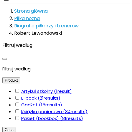
Strona główna
Piłka nożna
Biografie piłkarzy i trenerów
Robert Lewandowski
Filtruj według
Filtruj według
Produkt
Artykuł szkolny
(1
result
)
E-book
(21
results
)
Gadżet
(15
results
)
Książka papierowa
(34
results
)
Pakiet (bookbox)
(81
results
)
Cena