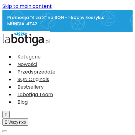
Skip to main content
Promocja "4 za 3" na SQN -> kod w koszyku:
MUNDIAL4ZA3
Kategorie
Nowości
Przedsprzedaże
SQN Originals
Bestsellery
Labotiga Team
Blog


Wszystko