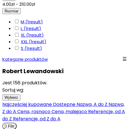
4.00zł - 210.00zł
Rozmiar
M
(1
result
)
L
(1
result
)
XL
(1
result
)
XXL
(1
result
)
S
(1
result
)
Kategorie produktów
Robert Lewandowski
Jest 156 produktów.
Sortuj wg:
Wybierz
Najczęściej kupowane
Dostępne
Nazwa, A do Z
Nazwa,
Z do A
Cena, rosnąco
Cena, malejąco
Referencje, od A
do Z
Referencje, od Z do A

Filtr