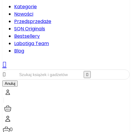
Kategorie
Nowości
Przedsprzedaże
SQN Originals
Bestsellery
Labotiga Team
Blog



Anuluj
0