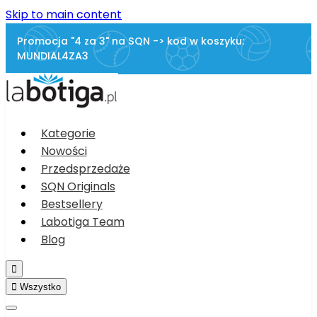
Skip to main content
Promocja "4 za 3" na SQN -> kod w koszyku:
MUNDIAL4ZA3
Kategorie
Nowości
Przedsprzedaże
SQN Originals
Bestsellery
Labotiga Team
Blog


Wszystko