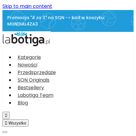
Skip to main content
Promocja "4 za 3" na SQN -> kod w koszyku:
MUNDIAL4ZA3
Kategorie
Nowości
Przedsprzedaże
SQN Originals
Bestsellery
Labotiga Team
Blog


Wszystko