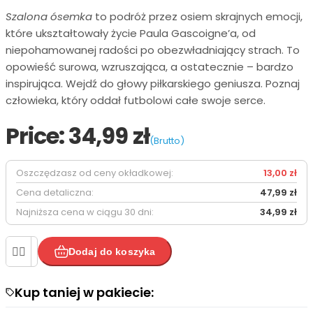
Szalona ósemka
to podróż przez osiem skrajnych emocji,
które ukształtowały życie Paula Gascoigne’a, od
niepohamowanej radości po obezwładniający strach. To
opowieść surowa, wzruszająca, a ostatecznie – bardzo
inspirująca. Wejdź do głowy piłkarskiego geniusza. Poznaj
człowieka, który oddał futbolowi całe swoje serce.
Price:
34,99 zł
(Brutto)
Oszczędzasz od ceny okładkowej:
13,00 zł
Cena detaliczna:
47,99 zł
Najniższa cena w ciągu 30 dni:
34,99 zł


Dodaj do koszyka
Kup taniej w pakiecie:

