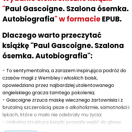
"
Paul Gascoigne. Szalona ósemka.
Autobiografia
" w formacie
EPUB.
Dlaczego warto przeczytać
książkę "Paul Gascoigne. Szalona
ósemka. Autobiografia":
- To sentymentalna, a zarazem inspirująca podróż do
czasów magii z Wembley i włoskich boisk,
opowiedziana przez najbardziej utalentowanego
angielskiego gracza tamtego pokolenia;
- Gascoigne zrzuca maskę wiecznego żartownisia i z
brutalną szczerością pisze o alkoholizmie, samotności i
lękach, które o mało nie odebrały mu życia;
- Unikalna struktura książki pozwala wejść do głowy
Paula poprzez osiem skrajnych emocji, które