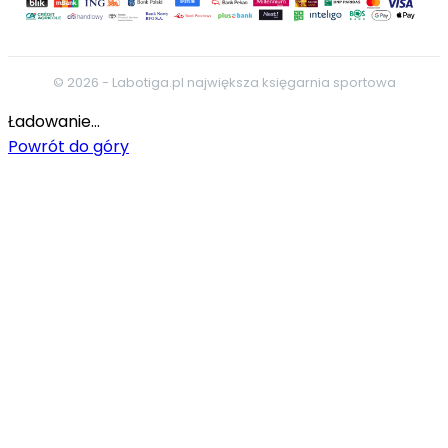
zrozumienia własnej psychiki po latach życia w cieniu
uzależnień i OCD. Jeśli szukasz biografii sportowej,
która pokazuje prawdziwe oblicze futbolu, to lektura
dla Ciebie. Odkryj sekrety Paula Gascoigne’a i dowiedz
© 2026 - Labotiga.pl największa księgarnia sportowa
się, co naprawdę wydarzyło się poza boiskiem w życiu
Ładowanie...
najbardziej niezrozumianego geniusza w historii piłki
Powrót do góry
nożnej.
Opinie o książce "Paul Gascoigne.
Szalona ósemka. Autobiografia":
Gazza w szczycie formy ośmieszał każdego obrońcę
na świecie, ale poza boiskiem był bezbronnym
dzieciakiem, przemielonym przez ohydną machinę
tabloidów. Jego życie to baśń, która przerodziła się w
koszmarną opowieść o tym, jak z największego