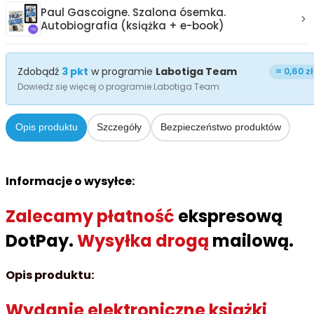
Paul Gascoigne. Szalona ósemka.
Autobiografia (książka + e-book)
Zdobądź
3
pkt
w programie
Labotiga Team
=
0,60 zł
Dowiedz się więcej o programie Labotiga Team
Opis produktu
Szczegóły
Bezpieczeństwo produktów
Informacje o wysyłce:
Zalecamy płatność
ekspresową
DotPay.
Wysyłka drogą
mailową.
Opis produktu:
Wydanie elektroniczne książki