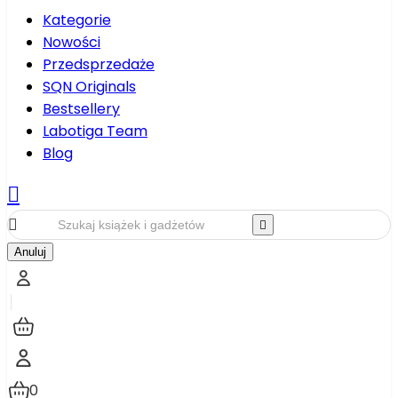
Kategorie
Nowości
Przedsprzedaże
SQN Originals
Bestsellery
Labotiga Team
Blog



Anuluj
0